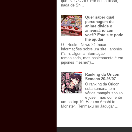
que tive COVID. Por conta disso,
nada de Sh...
Quer saber qual
personagem de
anime divide o
aniversário com
você? Este site pode
lhe ajudar!
O Rocket News 24 trouxe
informações sobre um site japonês
(*sim, alguma informação
romanizada, mas basicamente é em
japonês mesmo*)...
Ranking da Oricon:
Semana 20-26/07
O ranking da Oricon
esta semana tem
vários mangás shoujo
e josei, mas comente
um no top 10: Haru no Arashi to
Monster. Tenmaku no Jadugar ...