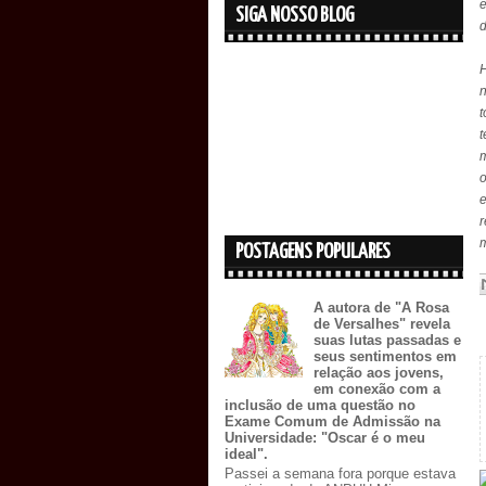
e
SIGA NOSSO BLOG
d
n
t
t
m
o
r
POSTAGENS POPULARES
A autora de "A Rosa
de Versalhes" revela
suas lutas passadas e
seus sentimentos em
relação aos jovens,
em conexão com a
inclusão de uma questão no
Exame Comum de Admissão na
Universidade: "Oscar é o meu
ideal".
Passei a semana fora porque estava