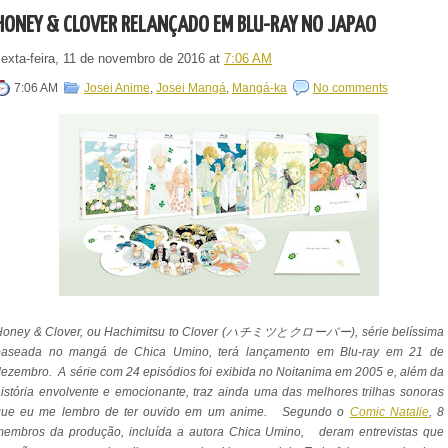
HONEY & CLOVER RELANÇADO EM BLU-RAY NO JAPÃO
sexta-feira, 11 de novembro de 2016
at
7:06 AM
7:06 AM
Josei Anime
,
Josei Mangá
,
Mangá-ka
No comments
Honey & Clover, ou Hachimitsu to Clover (ハチミツとクローバー), série belíssima
baseada no mangá de Chica Umino, terá lançamento em Blu-ray em 21 de
ezembro. A série com 24 episódios foi exibida no Noitanima em 2005 e, além da
istória envolvente e emocionante, traz ainda uma das melhores trilhas sonoras
que eu me lembro de ter ouvido em um anime.
Segundo o
Comic Natalie
, 8
membros da produção, incluída a autora Chica Umino, deram entrevistas que