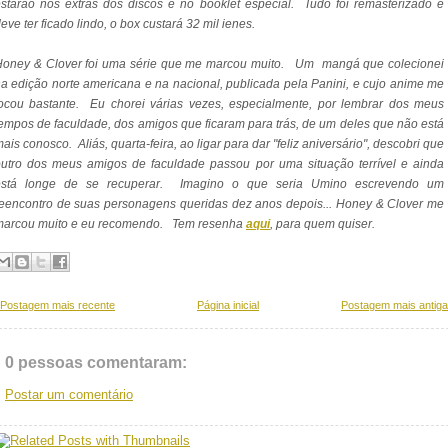
starão nos extras dos discos e no booklet especial. Tudo foi remasterizado e
eve ter ficado lindo, o box custará 32 mil ienes.
Honey & Clover foi uma série que me marcou muito. Um mangá que colecionei
a edição norte americana e na nacional, publicada pela Panini, e cujo anime me
ocou bastante. Eu chorei várias vezes, especialmente, por lembrar dos meus
empos de faculdade, dos amigos que ficaram para trás, de um deles que não está
ais conosco. Aliás, quarta-feira, ao ligar para dar "feliz aniversário", descobri que
utro dos meus amigos de faculdade passou por uma situação terrível e ainda
está longe de se recuperar. Imagino o que seria Umino escrevendo um
eencontro de suas personagens queridas dez anos depois... Honey & Clover me
marcou muito e eu recomendo. Tem resenha
aqui
, para quem quiser.
Postagem mais recente
Página inicial
Postagem mais antiga
0 pessoas comentaram:
Postar um comentário