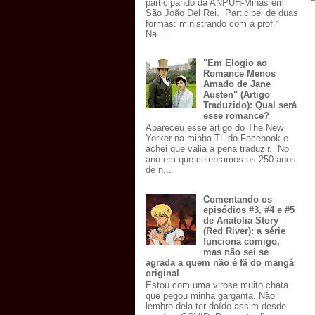
participando da ANPUH-Minas em
São João Del Rei. Participei de duas
formas: ministrando com a prof.ª
Na...
"Em Elogio ao
Romance Menos
Amado de Jane
Austen" (Artigo
Traduzido): Qual será
esse romance?
Apareceu esse artigo do The New
Yorker na minha TL do Facebook e
achei que valia a pena traduzir. No
ano em que celebramos os 250 anos
de n...
Comentando os
episódios #3, #4 e #5
de Anatolia Story
(Red River): a série
funciona comigo,
mas não sei se
agrada a quem não é fã do mangá
original
Estou com uma virose muito chata
que pegou minha garganta. Não
lembro dela ter doído assim desde