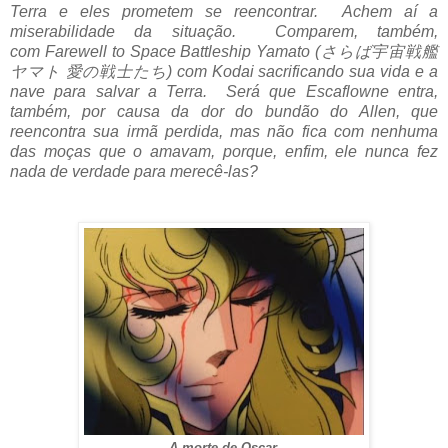
Terra e eles prometem se reencontrar. Achem aí a
miserabilidade da situação. Comparem, também,
com Farewell to Space Battleship Yamato (さらば宇宙戦艦
ヤマト 愛の戦士たち) com Kodai sacrificando sua vida e a
nave para salvar a Terra. Será que Escaflowne entra,
também, por causa da dor do bundão do Allen, que
reencontra sua irmã perdida, mas não fica com nenhuma
das moças que o amavam, porque, enfim, ele nunca fez
nada de verdade para merecê-las?
A morte de Oscar.