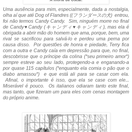
Uma ausência para mim, especialmente, dada a nostalgia,
olha aí que até Dog of Flandres ((フランダースの犬) entrou,
foi não termos Candy Candy. Sim, ninguém morre no final
de Candy
♥
Candy (キャンディ
♥
キャンディ), mas ela é
obrigada a abrir mão do homem que ama, porque, bem, uma
rival se sacrificou para salvá-lo e perdeu uma perna por
causa disso. Por questões de honra e piedade, Terry fica
com a outra e Candy caía em depressão para que, no final,
descobrisse que o príncipe da colina (*seu primeiro amor*)
sempre esteve ao seu lado, protegendo-a e enganando-a
por quase 115 capítulos (*enquanto ela comia o pão que o
diabo amassou*) e que está ali para se casar com ela.
Afinal, o importante é isso, que ela se case com ele...
Miserável é pouco.
Os italianos odiaram tanto este final,
mas tanto, que fizeram um para eles com cenas montagem
do próprio anime.