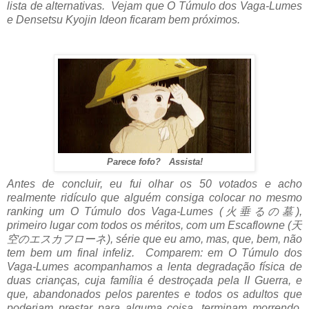
lista de alternativas. Vejam que O Túmulo dos Vaga-Lumes
e Densetsu Kyojin Ideon ficaram bem próximos.
Parece fofo? Assista!
Antes de concluir, eu fui olhar os 50 votados e acho
realmente ridículo que alguém consiga colocar no mesmo
ranking um O Túmulo dos Vaga-Lumes (火垂るの墓),
primeiro lugar com todos os méritos, com um Escaflowne (天
空のエスカフローネ), série que eu amo, mas, que, bem, não
tem bem um final infeliz. Comparem: em O Túmulo dos
Vaga-Lumes acompanhamos a lenta degradação física de
duas crianças, cuja família é destroçada pela II Guerra, e
que, abandonados pelos parentes e todos os adultos que
poderiam prestar para alguma coisa, terminam morrendo.