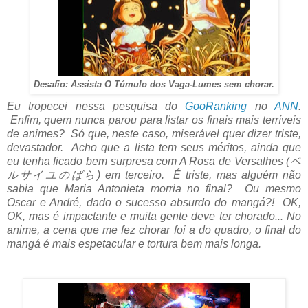
Desafio: Assista O Túmulo dos Vaga-Lumes sem chorar.
Eu tropecei nessa pesquisa do
GooRanking
no
ANN
.
Enfim, quem nunca parou para listar os finais mais terríveis
de animes? Só que, neste caso, miserável quer dizer triste,
devastador. Acho que a lista tem seus méritos, ainda que
eu tenha ficado bem surpresa com A Rosa de Versalhes (ベ
ルサイユのばら) em terceiro. É triste, mas alguém não
sabia que Maria Antonieta morria no final? Ou mesmo
Oscar e André, dado o sucesso absurdo do mangá?! OK,
OK, mas é impactante e muita gente deve ter chorado... No
anime, a cena que me fez chorar foi a do quadro, o final do
mangá é mais espetacular e tortura bem mais longa.