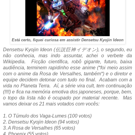
Está certo, fiquei curiosa em assistir Densetsu Kyojin Ideon
Densetsu Kyojin Ideon (伝説巨神イデオン), o segundo, eu
não conhecia, mas indo assuntar, achei o verbete da
Wikipedia. Ficção científica, robô gigante, futuro, baixa
audiência, terminem rapidinho esse anime (*foi meio assim
com o anime da Rosa de Versalhes, também*) e o diretor e
equipe decidem detonar com tudo no final. Acabam com a
vida no Planeta Terra. Aí, a série vira cult, tem continuação
(!!!!) e fica na memória emotiva dos japoneses, porque, bem,
o topo da lista não é ocupado por material recente. Mas
vamos deixar os 21 mais votados com vocês:
1. O Túmulo dos Vaga-Lumes (100 votos)
2. Densetsu Kyojin Ideon (94 votos)
3. A Rosa de Versalhes (65 votos)
4. Phoenix (55 votos)