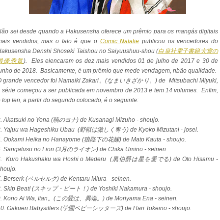
ão sei desde quando a Hakusensha oferece um prêmio para os mangás digitais
mais vendidos, mas o fato é que o
Comic Natalie
publicou os vencedores do
Hakusensha Denshi Shoseki Taishou no Saiyuushuu-shou (
白泉社電子書籍大賞の
最優秀賞
). Eles elencaram os dez mais vendidos 01 de julho de 2017 e 30 de
junho de 2018. Basicamente, é um prêmio que mede vendagem, nbão qualidade.
O grande vencedor foi Namaiki Zakari。(なまいきざかり。) de Mitsubachi Miyuki,
 série começou a ser publicada em novembro de 2013 e tem 14 volumes. Enfim,
 top ten, a partir do segundo colocado, é o seguinte:
2. Akatsuki no Yona (暁のヨナ) de Kusanagi Mizuho - shoujo.
3. Yajuu wa Hageshiku Ubau (野獣は激しく奪う) de Kyoko Mizutani - josei.
4. Ookami Heika no Hanayome (狼陛下の花嫁) de Mato Kauta - shoujo.
5. Sangatusu no Lion (3月のライオン) de Chika Umino
- seinen.
6. Kuro Hakushaku wa Hoshi o Mederu (黒伯爵は星を愛でる) de Oto Hisamu -
houjo.
7. Berserk (ベルセルク) de Kentaru Miura - seinen.
8. Skip Beat! (スキップ・ビート！) de Yoshiki Nakamura - shoujo.
. Kono Ai Wa, Itan
。
(この愛は、異端。) de Moriyama Ena
- seinen.
10. Gakuen Babysitters (学園ベビーシッターズ) de Hari Tokeino - shoujo.