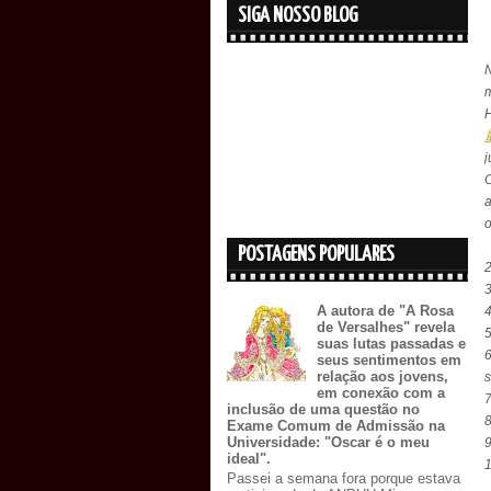
SIGA NOSSO BLOG
N
a
o
POSTAGENS POPULARES
A autora de "A Rosa
de Versalhes" revela
suas lutas passadas e
seus sentimentos em
relação aos jovens,
s
em conexão com a
inclusão de uma questão no
Exame Comum de Admissão na
Universidade: "Oscar é o meu
9
ideal".
Passei a semana fora porque estava