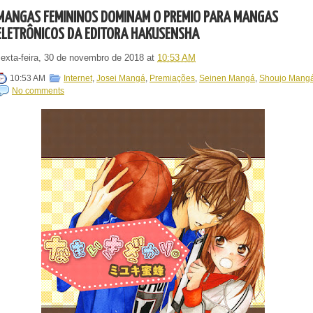
MANGÁS FEMININOS DOMINAM O PRÊMIO PARA MANGÁS
ELETRÔNICOS DA EDITORA HAKUSENSHA
sexta-feira, 30 de novembro de 2018
at
10:53 AM
10:53 AM
Internet
,
Josei Mangá
,
Premiações
,
Seinen Mangá
,
Shoujo Mang
No comments