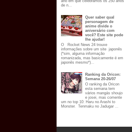
ano em que celebramos os 250 anos
de n...
Quer saber qual
personagem de
anime divide o
aniversário com
você? Este site pode
lhe ajudar!
O Rocket News 24 trouxe
informações sobre um site japonês
(*sim, alguma informação
romanizada, mas basicamente é em
japonês mesmo*)...
Ranking da Oricon:
Semana 20-26/07
O ranking da Oricon
esta semana tem
vários mangás shoujo
e josei, mas comente
um no top 10: Haru no Arashi to
Monster. Tenmaku no Jadugar ...