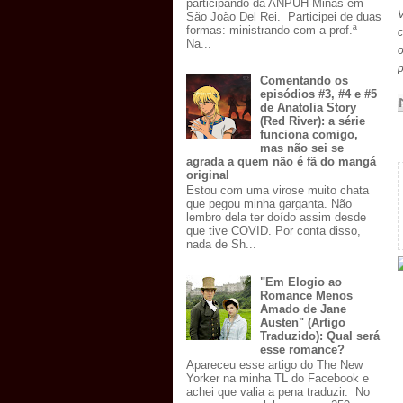
participando da ANPUH-Minas em
V
São João Del Rei. Participei de duas
formas: ministrando com a prof.ª
c
Na...
o
p
Comentando os
episódios #3, #4 e #5
de Anatolia Story
(Red River): a série
funciona comigo,
mas não sei se
agrada a quem não é fã do mangá
original
Estou com uma virose muito chata
que pegou minha garganta. Não
lembro dela ter doído assim desde
que tive COVID. Por conta disso,
nada de Sh...
"Em Elogio ao
Romance Menos
Amado de Jane
Austen" (Artigo
Traduzido): Qual será
esse romance?
Apareceu esse artigo do The New
Yorker na minha TL do Facebook e
achei que valia a pena traduzir. No