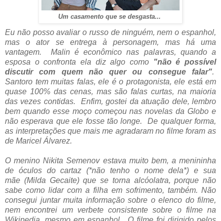
Um casamento que se desgasta...
Eu não posso avaliar o russo de ninguém, nem o espanhol,
mas o ator se entrega à personagem, mas há uma
vantagem. Malin é econômico nas palavras, quando a
esposa o confronta ela diz algo como
"não é possível
discutir com quem não quer ou consegue falar"
.
Santoro tem muitas falas, ele é o protagonista, ele está em
quase 100% das cenas, mas são falas curtas, na maioria
das vezes contidas. Enfim, gostei da atuação dele, lembro
bem quando esse moço começou nas novelas da Globo e
não esperava que ele fosse tão longe. De qualquer forma,
as interpretações que mais me agradaram no filme foram as
de Maricel Álvarez.
O menino
Nikita Semenov estava muito bem, a menininha
de óculos do cartaz (*não tenho o nome dela*) e sua
mãe
(
Milda Gecaite)
que se torna alcóolatra, porque não
sabe
como lidar com a filha em sofrimento, também. Não
consegui juntar muita informação sobre o elenco do filme,
nem encontrei um verbete consistente sobre o filme na
Wikipedia, mesmo em espanhol. O filme foi dirigido pelos