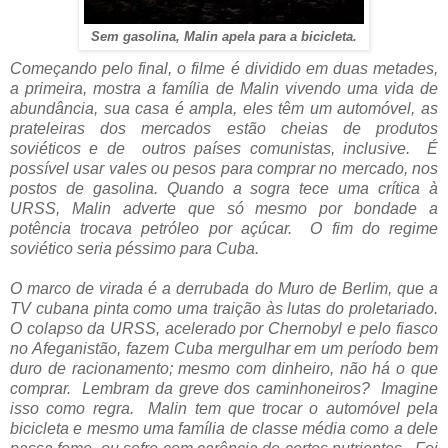
Sem gasolina, Malin apela para a bicicleta.
Começando pelo final, o filme é dividido em duas metades,
a primeira, mostra a família de Malin vivendo uma vida de
abundância, sua casa é ampla, eles têm um automóvel, as
prateleiras dos mercados estão cheias de produtos
soviéticos e de outros países comunistas, inclusive. É
possível usar vales ou pesos para comprar no mercado, nos
postos de gasolina. Quando a sogra tece uma crítica à
URSS, Malin adverte que só mesmo por bondade a
potência trocava petróleo por açúcar. O fim do regime
soviético seria péssimo para Cuba.
O marco de virada é a derrubada do Muro de Berlim, que a
TV cubana pinta como uma traição às lutas do proletariado.
O colapso da URSS, acelerado por
Chernobyl e pelo fiasco
no Afeganistão, fazem Cuba mergulhar em um período bem
duro de racionamento; mesmo com dinheiro, não há o que
comprar. Lembram da greve dos caminhoneiros? Imagine
isso como regra. Malin tem que trocar o automóvel pela
bicicleta e mesmo uma família de classe média como a dele