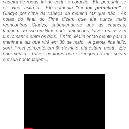
cadeira de rodas, foi de cortar o coração. Ela pergunta se
ele viria visitá-la. Ele comenta
"se me permitirem"
e
Gladys por cima da cabeça da menina faz que não. As
notas do final do filme dizem que ele nunca mais
reencontrou Gladys, subentende-se que as crianças,
também. Fosse um filme norte-americano, talvez enfiassem
um romance entre os dois. Enfim, Malin então mente para a
menina e diz que virá em 30 de maio. A garota fica feliz,
sorri. Provavelmente, em 30 de maio, ela estaria morta. Ele
não mentiu. Talvez as flores que ele jogou no mar sejam
em sua homenagem...