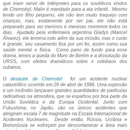
que iriam servir de intérpretes para os soviéticos vindos
de
Chernobyl, Malin é mandado para a ala infantil. Mesmo
tendo um filho pequeno, ele não tem muito traquejo com
crianças, mas, exatamente por ser pai, ele não está
preparado para ver meninos e meninas morrerem todos os
dias. Ajudado pela enfermeira argentina Gladys (Maricel
Álvarez), ele termina indo além da sua missão, mas o custo
é grande, seu casamento fica por um fio, assim como sua
saúde mental e física. Como pano de fundo para esse
drama, temos a queda do Muro de Berlim e a dissolução da
URSS, com efeitos dramáticos sobre o cotidiano dos
cubanos.
O
desastre de Chernobil
foi um acidente nuclear
catastrófico ocorrido em 26 de abril de 1986.
Uma explosão
e um incêndio lançaram grandes quantidades de partículas
radioativas na atmosfera, que se espalhou por boa parte da
União Soviética e da Europa Ocidental.
J
unto com
Fukushima, no Japão, são os únicos acidentes que
atingiram escala 7 de magnitude na Escala Internacional de
Acidentes Nucleares. Desde então, Rússia, Ucrânia e
Bielorrússia se esforçam por descontaminar a área mais