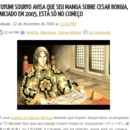
FUYUMI SOURYO AVISA QUE SEU MANGÁ SOBRE CÉSAR BORGIA,
INICIADO EM 2005, ESTÁ SÓ NO COMEÇO
sábado, 12 de dezembro de 2020
at
11:44 PM
11:44 PM
História
,
Mangá-ka
,
Seinen Mangá
No comments
Vi uma
notinha no Manga Mogura
dizendo que Fuyumi Souryo falou no programa
de TV Manben Neo que seu mangá Cesare~Hakai no Souzousha~ (チェーザレ 破
壊の創造者), ou CESARE Il Creatore che ha distrutto, ainda está no começo.