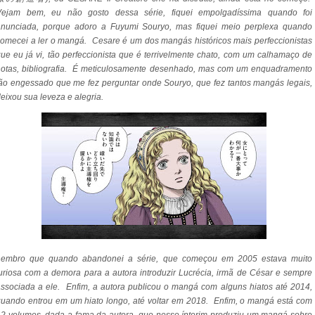
Vejam bem, eu não gosto dessa série, fiquei empolgadíssima quando foi
anunciada, porque adoro a Fuyumi Souryo, mas fiquei meio perplexa quando
omecei a ler o mangá. Cesare é um dos mangás históricos mais perfeccionistas
ue eu já vi, tão perfeccionista que é terrivelmente chato, com um calhamaço de
notas, bibliografia. É meticulosamente desenhado, mas com um enquadramento
ão engessado que me fez perguntar onde Souryo, que fez tantos mangás legais,
eixou sua leveza e alegria.
Lembro que quando abandonei a série, que começou em 2005 estava muito
uriosa com a demora para a autora introduzir Lucrécia, irmã de César e sempre
ssociada a ele. Enfim, a autora publicou o mangá com alguns hiatos até 2014,
uando entrou em um hiato longo, até voltar em 2018. Enfim, o mangá está com