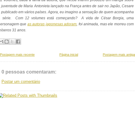
2 volumes, dada a fama da autora, que nesse ínterim produziu um mangá sobre
 juventude de Maria Antonieta lançado na França antes de sair no Japão, Cesare
 publicado em vários países. Agora, eu imagino a sensação de quem acompanha
a série. Com 12 volumes está começando? A vida de César Borgia, uma
personagem que
as autoras japonesas adoram
, foi animada, mas ele morreu com
íseros 31 anos.
Postagem mais recente
Página inicial
Postagem mais antiga
0 pessoas comentaram:
Postar um comentário