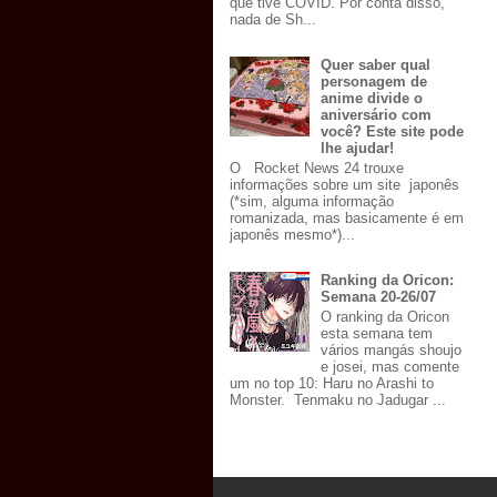
que tive COVID. Por conta disso,
nada de Sh...
Quer saber qual
personagem de
anime divide o
aniversário com
você? Este site pode
lhe ajudar!
O Rocket News 24 trouxe
informações sobre um site japonês
(*sim, alguma informação
romanizada, mas basicamente é em
japonês mesmo*)...
Ranking da Oricon:
Semana 20-26/07
O ranking da Oricon
esta semana tem
vários mangás shoujo
e josei, mas comente
um no top 10: Haru no Arashi to
Monster. Tenmaku no Jadugar ...