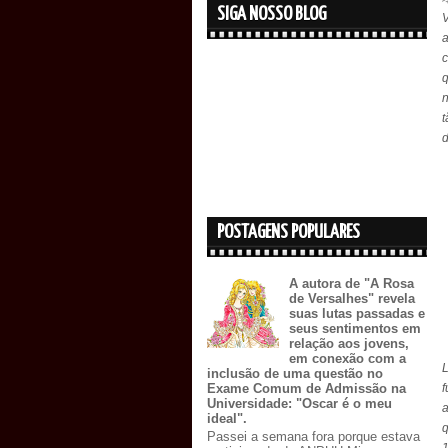
SIGA NOSSO BLOG
c
q
t
d
POSTAGENS POPULARES
A autora de "A Rosa
de Versalhes" revela
suas lutas passadas e
seus sentimentos em
relação aos jovens,
em conexão com a
inclusão de uma questão no
f
Exame Comum de Admissão na
Universidade: "Oscar é o meu
a
ideal".
q
Passei a semana fora porque estava