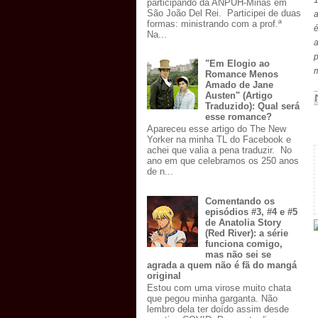
1
participando da ANPUH-Minas em
São João Del Rei. Participei de duas
a
formas: ministrando com a prof.ª
é
Na...
"Em Elogio ao
m
Romance Menos
Amado de Jane
Austen" (Artigo
Traduzido): Qual será
esse romance?
Apareceu esse artigo do The New
Yorker na minha TL do Facebook e
achei que valia a pena traduzir. No
ano em que celebramos os 250 anos
de n...
Comentando os
episódios #3, #4 e #5
de Anatolia Story
(Red River): a série
funciona comigo,
mas não sei se
agrada a quem não é fã do mangá
original
Estou com uma virose muito chata
que pegou minha garganta. Não
lembro dela ter doído assim desde