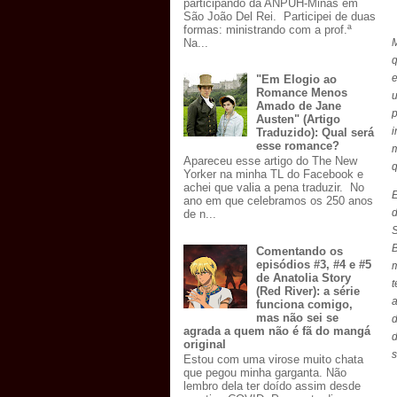
participando da ANPUH-Minas em
São João Del Rei. Participei de duas
formas: ministrando com a prof.ª
Na...
M
e
"Em Elogio ao
Romance Menos
u
Amado de Jane
Austen" (Artigo
Traduzido): Qual será
esse romance?
Apareceu esse artigo do The New
q
Yorker na minha TL do Facebook e
achei que valia a pena traduzir. No
E
ano em que celebramos os 250 anos
de n...
S
B
Comentando os
episódios #3, #4 e #5
m
de Anatolia Story
t
(Red River): a série
a
funciona comigo,
mas não sei se
agrada a quem não é fã do mangá
original
s
Estou com uma virose muito chata
que pegou minha garganta. Não
lembro dela ter doído assim desde