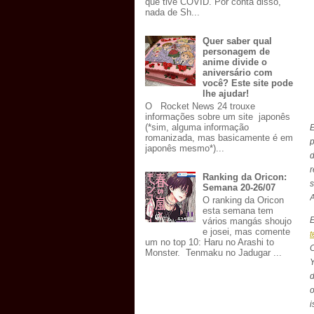
que tive COVID. Por conta disso,
nada de Sh...
Quer saber qual
personagem de
anime divide o
aniversário com
você? Este site pode
lhe ajudar!
O Rocket News 24 trouxe
informações sobre um site japonês
(*sim, alguma informação
romanizada, mas basicamente é em
p
japonês mesmo*)...
r
Ranking da Oricon:
Semana 20-26/07
O ranking da Oricon
esta semana tem
E
vários mangás shoujo
e josei, mas comente
um no top 10: Haru no Arashi to
C
Monster. Tenmaku no Jadugar ...
Y
d
o
i