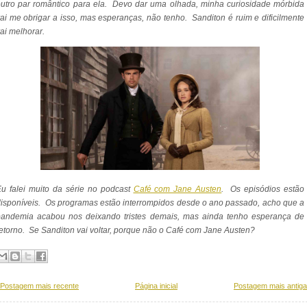
utro par romântico para ela. Devo dar uma olhada, minha curiosidade mórbida
ai me obrigar a isso, mas esperanças, não tenho. Sanditon é ruim e dificilmente
ai melhorar.
u falei muito da série no podcast
Café com Jane Austen
. Os episódios estão
isponíveis. Os programas estão interrompidos desde o ano passado, acho que a
pandemia acabou nos deixando tristes demais, mas ainda tenho esperança de
etorno. Se Sanditon vai voltar, porque não o Café com Jane Austen?
Postagem mais recente
Página inicial
Postagem mais antiga