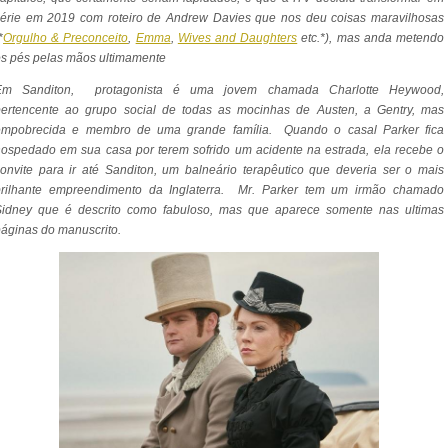
série em 2019 com roteiro de Andrew Davies que nos deu coisas maravilhosas
*
Orgulho & Preconceito
,
Emma
,
Wives and Daughters
etc.*), mas anda metendo
s pés pelas mãos ultimamente
Em Sanditon, protagonista é uma jovem chamada
Charlotte Heywood,
pertencente ao grupo social de todas as mocinhas de Austen, a Gentry, mas
empobrecida e membro de uma grande família. Quando o casal Parker fica
ospedado em sua casa por terem sofrido um acidente na estrada, ela recebe o
onvite para ir até Sanditon, um balneário terapêutico que deveria ser o mais
brilhante empreendimento da Inglaterra. Mr. Parker tem um irmão chamado
Sidney que é descrito como fabuloso, mas que aparece somente nas ultimas
áginas do manuscrito.