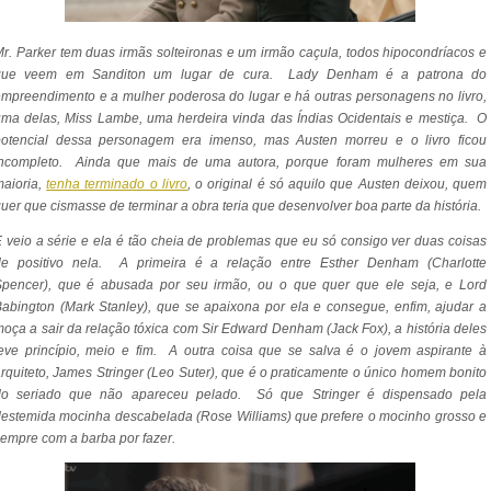
r. Parker tem duas irmãs solteironas e um irmão caçula, todos hipocondríacos e
que veem em Sanditon um lugar de cura. Lady Denham é a patrona do
mpreendimento e a mulher poderosa do lugar e há outras personagens no livro,
ma delas, Miss Lambe, uma herdeira vinda das Índias Ocidentais e mestiça. O
potencial dessa personagem era imenso, mas Austen morreu e o livro ficou
incompleto. Ainda que mais de uma autora, porque foram mulheres em sua
maioria,
tenha terminado o livro
, o original é só aquilo que Austen deixou, quem
uer que cismasse de terminar a obra teria que desenvolver boa parte da história.
 veio a série e ela é tão cheia de problemas que eu só consigo ver duas coisas
de positivo nela. A primeira é a relação entre Esther Denham (
Charlotte
pencer),
que é abusada por seu irmão, ou o que quer que ele seja, e
Lord
abington (
Mark Stanley)
, que se apaixona por ela e consegue, enfim, ajudar a
oça a sair da relação tóxica com
Sir Edward Denham (
Jack Fox)
, a história deles
eve princípio, meio e fim. A outra coisa que se salva é o jovem aspirante à
rquiteto,
James Stringer (
Leo Suter)
, que é o praticamente o único homem bonito
do seriado que não apareceu pelado. Só que Stringer é dispensado pela
destemida mocinha descabelada (
Rose Williams)
que prefere o mocinho grosso e
empre com a barba por fazer.