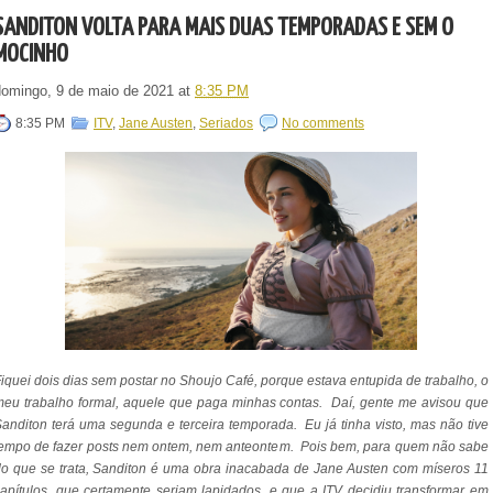
SANDITON VOLTA PARA MAIS DUAS TEMPORADAS E SEM O
MOCINHO
domingo, 9 de maio de 2021
at
8:35 PM
8:35 PM
ITV
,
Jane Austen
,
Seriados
No comments
iquei dois dias sem postar no Shoujo Café, porque estava entupida de trabalho, o
eu trabalho formal, aquele que paga minhas contas. Daí, gente me avisou que
anditon terá uma segunda e terceira temporada. Eu já tinha visto, mas não tive
empo de fazer posts nem ontem, nem anteontem. Pois bem, para quem não sabe
o que se trata, Sanditon é uma obra inacabada de Jane Austen com míseros 11
apítulos, que certamente seriam lapidados, e que a ITV decidiu transformar em