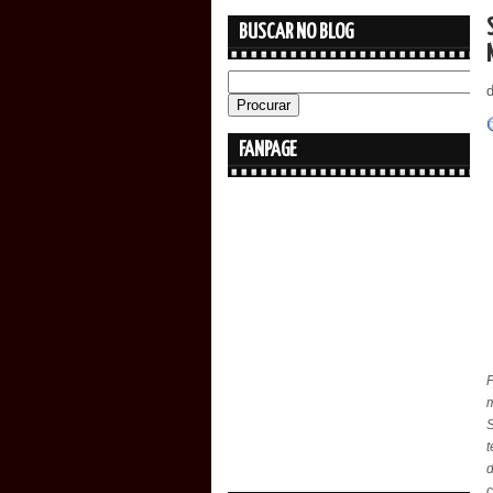
BUSCAR NO BLOG
FANPAGE
F
m
S
t
d
c