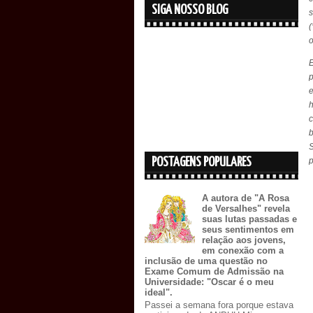
SIGA NOSSO BLOG
(
o
h
c
POSTAGENS POPULARES
p
A autora de "A Rosa
de Versalhes" revela
suas lutas passadas e
seus sentimentos em
relação aos jovens,
em conexão com a
inclusão de uma questão no
Exame Comum de Admissão na
Universidade: "Oscar é o meu
ideal".
Passei a semana fora porque estava