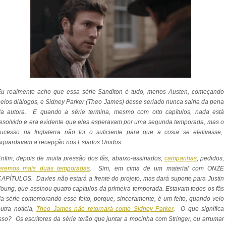
Eu realmente acho que essa série Sanditon é tudo, menos Austen, começando
elos diálogos, e Sidney Parker (
Theo James)
desse seriado nunca sairia da pena
da autora. E quando a série termina, mesmo com oito capítulos, nada está
esolvido e era evidente que eles esperavam por uma segunda temporada, mas o
sucesso na Inglaterra não foi o suficiente para que a cosia se efetivasse,
Aguardavam a recepção nos Estados Unidos.
nfim, depois de muita pressão dos fãs, abaixo-assinados,
campanhas
, pedidos,
teremos mais duas temporadas
. Sim, em cima de um material com ONZE
APÍTULOS. Davies não estará a frente do projeto, mas dará suporte para
Justin
oung, que assinou quatro capítulos da primeira temporada. Estavam todos os fãs
a série comemorando esse feito, porque, sinceramente, é um feito, quando veio
utra notícia,
Theo James não retornará como Sidney Parker
. O que significa
sso? Os escritores da série terão que juntar a mocinha com Stringer, ou arrumar