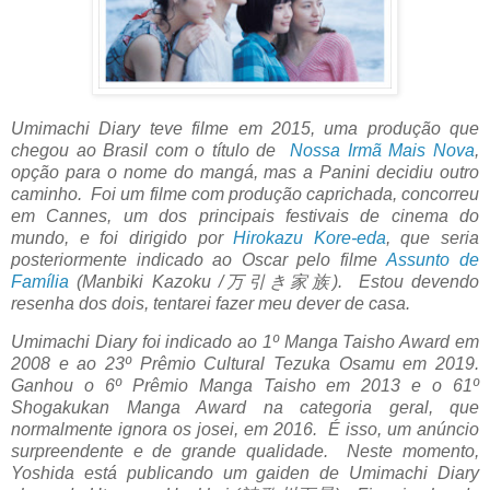
Umimachi Diary teve filme em 2015, uma produção que
chegou ao Brasil com o título de
Nossa Irmã Mais Nova
,
opção para o nome do mangá, mas a Panini decidiu outro
caminho. Foi um filme com produção caprichada, concorreu
em Cannes, um dos principais festivais de cinema do
mundo, e foi dirigido por
Hirokazu Kore-eda
, que seria
posteriormente indicado ao Oscar pelo filme
Assunto de
Família
(Manbiki Kazoku /万引き家族). Estou devendo
resenha dos dois, tentarei fazer meu dever de casa.
Umimachi Diary foi indicado ao 1º Manga Taisho Award em
2008 e ao 23º Prêmio Cultural Tezuka Osamu em 2019.
Ganhou o 6º Prêmio Manga Taisho em 2013 e o 61º
Shogakukan Manga Award na categoria geral, que
normalmente ignora os josei, em 2016.
É isso, um anúncio
surpreendente e de grande qualidade. Neste momento,
Yoshida está publicando um gaiden de Umimachi Diary