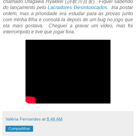
chamado Utagawa Hyakkei (詩歌川百景). Fiquei sabendo
do lançamento pelo
Lacradores Desintoxicados
. Iria postar
ontem, mas a prioridade era estudar para as provas junto
com minha filha e consolá-la depois de um bug no jogo que
ela mais gostava. Cheguei a gravar um vídeo, mas foi
interrompido e tive que jogar fora.
Valéria Fernandes
at
8:46 AM
Compartilhar