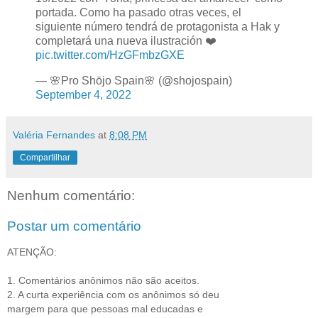
portada. Como ha pasado otras veces, el
siguiente número tendrá de protagonista a Hak y
completará una nueva ilustración ❤️
pic.twitter.com/HzGFmbzGXE
— 🌸Pro Shōjo Spain🌸 (@shojospain)
September 4, 2022
Valéria Fernandes
at
8:08 PM
Compartilhar
Nenhum comentário:
Postar um comentário
ATENÇÃO:
1. Comentários anônimos não são aceitos.
2. A curta experiência com os anônimos só deu
margem para que pessoas mal educadas e