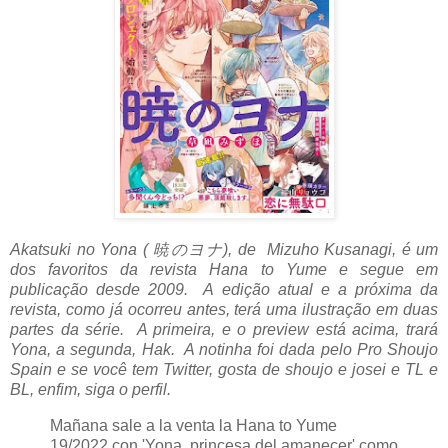
Akatsuki no Yona ( 暁のヨナ), de Mizuho Kusanagi, é um
dos favoritos da revista Hana to Yume e segue em
publicação desde 2009. A edição atual e a próxima da
revista, como já ocorreu antes, terá uma ilustração em duas
partes da série. A primeira, e o preview está acima, trará
Yona, a segunda, Hak. A notinha foi dada pelo Pro Shoujo
Spain e se você tem Twitter, gosta de shoujo e josei e TL e
BL, enfim, siga o perfil.
Mañana sale a la venta la Hana to Yume
19/2022 con 'Yona, princesa del amanecer' como