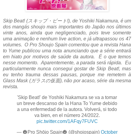
Skip Beat! (スキップ・ビート!), de Yoshiki Nakamura, é um
dos mangás shoujo mais importantes do Japão nos últimos
vinte anos, ainda que negligenciado, pois teve somente
uma animação e nenhum live action, e já ultrapassou os 47
volumes. O Pro Shoujo Spain comentou que a revista Hana
to Yume publicou uma nota anunciando que a série entrará
em hiato por motivos de saúde da autora. É o que temos
nesse momento. Aparentemente, a parada será rápida. Eu
particularmente nunca consegui gostar de Skip Beat!, mas
eu tenho trauma dessas pausas, porque me remetem à
Glass Mask (
ガラスの仮面)
, não por acaso, série da mesma
revista.
'Skip Beat!' de Yoshiki Nakamura se va a tomar
un breve descanso de la Hana To Yume debido
a una enfermedad de la autora. Volverá, si todo
va bien, en el número 24/2022.
pic.twitter.com/1AFqy7FUVC
— 🎃Pro Shōjo Spain🎃 (@shojospain)
October