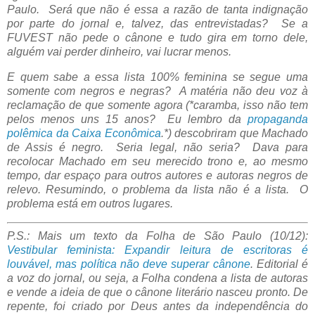
Paulo. Será que não é essa a razão de tanta indignação
por parte do jornal e, talvez, das entrevistadas? Se a
FUVEST não pede o cânone e tudo gira em torno dele,
alguém vai perder dinheiro, vai lucrar menos.
E quem sabe a essa lista 100% feminina se segue uma
somente com negros e negras? A matéria não deu voz à
reclamação de que somente agora (*caramba, isso não tem
pelos menos uns 15 anos? Eu lembro da
propaganda
polêmica da Caixa Econômica
.*) descobriram que Machado
de Assis é negro. Seria legal, não seria? Dava para
recolocar Machado em seu merecido trono e, ao mesmo
tempo, dar espaço para outros autores e autoras negros de
relevo. Resumindo, o problema da lista não é a lista. O
problema está em outros lugares.
P.S.: Mais um texto da Folha de São Paulo (10/12):
Vestibular feminista: Expandir leitura de escritoras é
louvável, mas política não deve superar cânone
. Editorial é
a voz do jornal, ou seja, a Folha condena a lista de autoras
e vende a ideia de que o cânone literário nasceu pronto. De
repente, foi criado por Deus antes da independência do