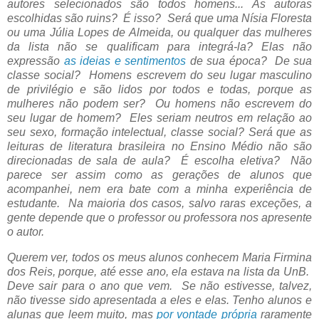
autores selecionados são todos homens... As autoras
escolhidas são ruins? É isso? Será que uma Nísia Floresta
ou uma Júlia Lopes de Almeida, ou qualquer das mulheres
da lista não se qualificam para integrá-la? Elas não
expressão
as ideias e sentimentos
de sua época? De sua
classe social? Homens escrevem do seu lugar masculino
de privilégio e são lidos por todos e todas, porque as
mulheres não podem ser? Ou homens não escrevem do
seu lugar de homem? Eles seriam neutros em relação ao
seu sexo, formação intelectual, classe social? Será que as
leituras de literatura brasileira no Ensino Médio não são
direcionadas de sala de aula? É escolha eletiva? Não
parece ser assim como as gerações de alunos que
acompanhei, nem era bate com a minha experiência de
estudante. Na maioria dos casos, salvo raras exceções, a
gente depende que o professor ou professora nos apresente
o autor.
Querem ver, todos os meus alunos conhecem Maria Firmina
dos Reis, porque, até esse ano, ela estava na lista da UnB.
Deve sair para o ano que vem. Se não estivesse, talvez,
não tivesse sido apresentada a eles e elas. Tenho alunos e
alunas que leem muito, mas
por vontade própria
raramente