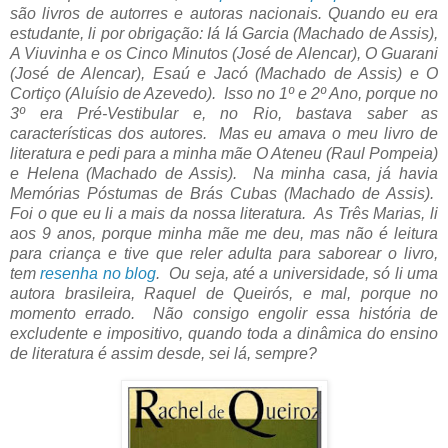
são livros de autorres e autoras nacionais.
Quando eu era
estudante, li por obrigação: Iá Iá Garcia (Machado de Assis),
A Viuvinha e os Cinco Minutos (José de Alencar), O Guarani
(José de Alencar), Esaú e Jacó (Machado de Assis) e O
Cortiço (
Aluísio de Azevedo). Isso no 1º e 2º Ano, porque no
3º era Pré-Vestibular e, no Rio, bastava saber as
características dos autores. Mas eu amava o meu livro de
literatura e pedi para a minha mãe O Ateneu (Raul Pompeia)
e Helena (Machado de Assis). Na minha casa, já havia
Memórias Póstumas de Brás Cubas (Machado de Assis).
Foi o que eu li a mais da nossa literatura. As Três Marias, li
aos 9 anos, porque minha mãe me deu, mas não é leitura
para criança e tive que reler adulta para saborear o livro,
tem
resenha no blog
. Ou seja, até a universidade, só li uma
autora brasileira, Raquel de Queirós, e mal, porque no
momento errado. Não consigo engolir essa história de
excludente e impositivo, quando toda a dinâmica do ensino
de literatura é assim desde, sei lá, sempre?