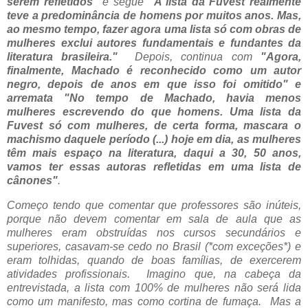
serem refletidos"
e segue
"A lista da Fuvest realmente
teve a predominância de homens por muitos anos. Mas,
ao mesmo tempo, fazer agora uma lista só com obras de
mulheres exclui autores fundamentais e fundantes da
literatura brasileira."
Depois, continua com
"Agora,
finalmente, Machado é reconhecido como um autor
negro, depois de anos em que isso foi omitido" e
arremata
"No tempo de Machado, havia menos
mulheres escrevendo do que homens. Uma lista da
Fuvest só com mulheres, de certa forma, mascara o
machismo daquele período (...)
hoje em dia, as mulheres
têm mais espaço na literatura, daqui a 30, 50 anos,
vamos ter essas autoras refletidas em uma lista de
cânones"
.
Começo tendo que comentar que professores são inúteis,
porque não devem comentar em sala de aula que as
mulheres eram obstruídas nos cursos secundários e
superiores, casavam-se cedo no Brasil (*com exceções*) e
eram tolhidas, quando de boas famílias, de exercerem
atividades profissionais. Imagino que, na cabeça da
entrevistada, a lista com 100% de mulheres não será lida
como um manifesto, mas como cortina de fumaça. Mas a