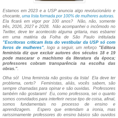
Estamos em 2023 e a USP anuncia algo revolucionário e
chocante,
uma lista formada por 100% de mulheres autoras
.
Ela ficará em vigor por 100 anos? Não, não, somente
três,
2026, 2027 e 2028. Não acompanhei o incômodo no
Twitter, deve ter acontecido alguma gritaria, mas esbarrei
em uma matéria da Folha de São Paulo intitulada
"
Escritoras criticam lista do vestibular da USP só com
livros de mulheres"
, logo a seguir, um reforço
"
Editora
feminista diz que excluir autores dos séculos 18 e 19
pode mascarar o machismo da literatura da época;
professores cobram transparência na escolha das
obras."
.
Olha só! Uma feminista não gostou da lista! Ela deve ter
problema, certo? Feministas, aliás, vocês sabem, são
sempre chamadas para opinar e são ouvidas. Professores
também não gostaram! Eu, como professora, sei o quanto
somos convidados para interferir nesse tipo de coisa, afinal,
somos fundamentais no processo de ensino e
aprendizagem. Espero que entendam a ironia, mas
rarissimamente professores do ensino básico são ouvidos