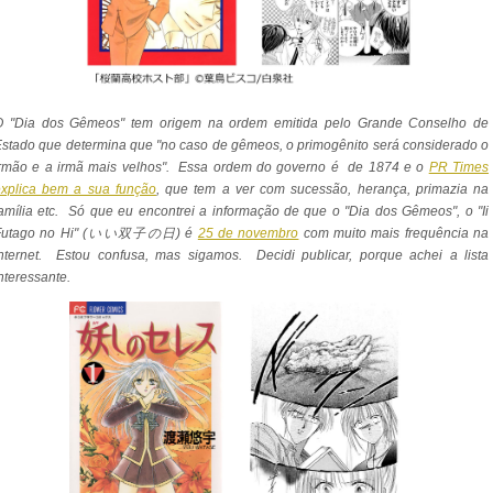
O "Dia dos Gêmeos" tem origem na ordem emitida pelo Grande Conselho de
stado que determina que "no caso de gêmeos, o primogênito será considerado o
irmão e a irmã mais velhos". Essa ordem do governo é de 1874 e o
PR Times
explica bem a sua função
, que tem a ver com sucessão, herança, primazia na
amília etc. Só que eu encontrei a informação de que o "Dia dos Gêmeos", o "Ii
Futago no Hi" (いい双子の日) é
25 de novembro
com muito mais frequência na
nternet. Estou confusa, mas sigamos. Decidi publicar, porque achei a lista
nteressante.