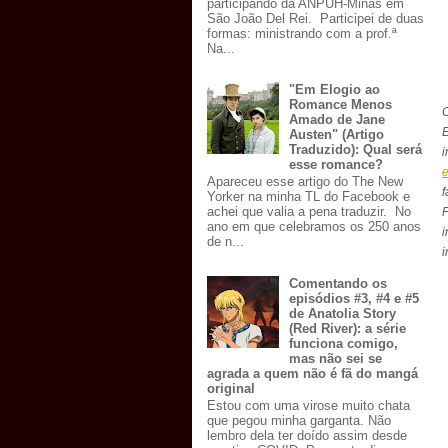
participando da ANPUH-Minas em
São João Del Rei. Participei de duas
formas: ministrando com a prof.ª
Na...
"Em Elogio ao
Romance Menos
Amado de Jane
E
Austen" (Artigo
Traduzido): Qual será
esse romance?
Apareceu esse artigo do The New
f
Yorker na minha TL do Facebook e
achei que valia a pena traduzir. No
ano em que celebramos os 250 anos
i
de n...
i
Comentando os
episódios #3, #4 e #5
de Anatolia Story
(Red River): a série
funciona comigo,
mas não sei se
agrada a quem não é fã do mangá
original
Estou com uma virose muito chata
que pegou minha garganta. Não
lembro dela ter doído assim desde