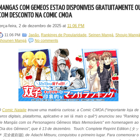
MANGÁS COM GÊMEOS ESTÃO DISPONÍVEIS GRATUITAMENTE O
COM DESCONTO NA COMIC CMOA
terça-feira, 2 de dezembro de 2025
at
11:06 PM
11:06 PM
Japão
,
Rankings de Popularidade
,
Seinen Mangá
,
Shoujo Mang
Shounen Mangá
No comments
O
Comic Natalie
trouxe uma matéria curiosa: a Comic CMOA (*importante loja de
ivros digitais, plataforma, aplicativo e sei lá mais o quê*) anunciou seu "Ranking
de Mangás com os Personagens Gêmeos Mais Memoráveis" em homenagem ao
Dia dos Gêmeos", que é 13 de dezembro. Touch: Complete Reprint Edition (タッ
チ 完全復刻版), de Adachi Mitsuru, conquistou o primeiro lugar. Para comemorar o