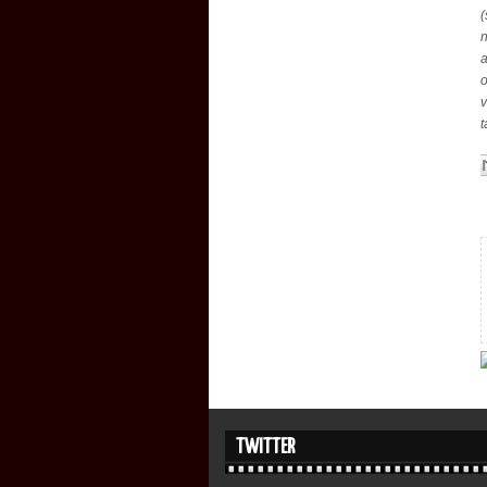
n
v
TWITTER