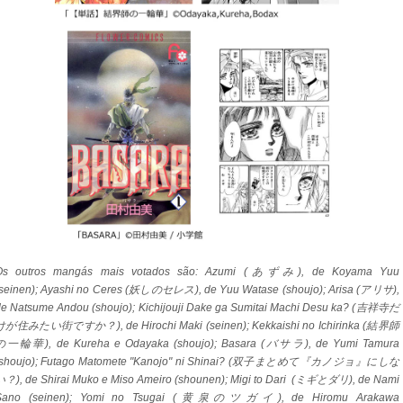
Os outros mangás mais votados são: Azumi (あずみ), de Koyama Yuu
(seinen); Ayashi no Ceres (妖しのセレス), de Yuu Watase (shoujo); Arisa (アリサ),
de Natsume Andou (shoujo); Kichijouji Dake ga Sumitai Machi Desu ka? (吉祥寺だ
けが住みたい街ですか？), de Hirochi Maki (seinen); Kekkaishi no Ichirinka (結界師
の一輪華), de Kureha e Odayaka (shoujo); Basara (バサラ), de Yumi Tamura
(shoujo); Futago Matomete "Kanojo" ni Shinai? (双子まとめて『カノジョ』にしな
い？), de Shirai Muko e Miso Ameiro (shounen); Migi to Dari (ミギとダリ), de Nami
Sano (seinen); Yomi no Tsugai (黄泉のツガイ), de Hiromu Arakawa