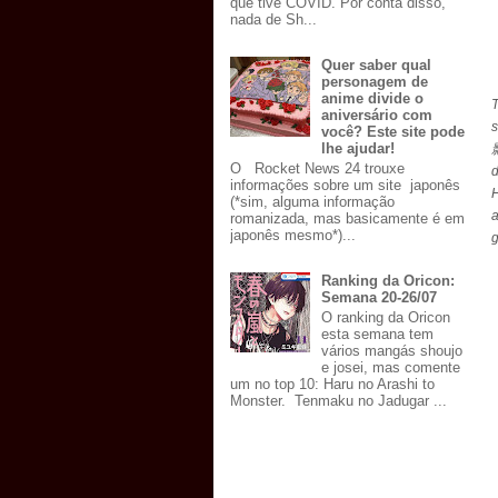
que tive COVID. Por conta disso,
nada de Sh...
Quer saber qual
personagem de
anime divide o
aniversário com
você? Este site pode
lhe ajudar!
影
O Rocket News 24 trouxe
d
informações sobre um site japonês
(*sim, alguma informação
romanizada, mas basicamente é em
japonês mesmo*)...
g
Ranking da Oricon:
Semana 20-26/07
O ranking da Oricon
esta semana tem
vários mangás shoujo
e josei, mas comente
um no top 10: Haru no Arashi to
Monster. Tenmaku no Jadugar ...