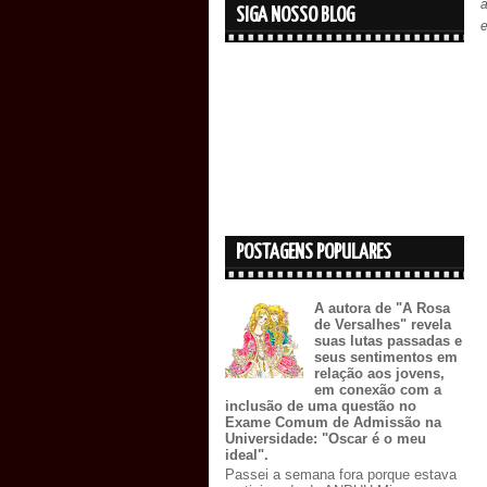
SIGA NOSSO BLOG
e
POSTAGENS POPULARES
A autora de "A Rosa
de Versalhes" revela
suas lutas passadas e
seus sentimentos em
relação aos jovens,
em conexão com a
inclusão de uma questão no
Exame Comum de Admissão na
Universidade: "Oscar é o meu
ideal".
Passei a semana fora porque estava