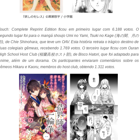
Touch: Complete Reprint Edition ficou em primeiro lugar com 6.188 votos. O
segundo lugar foi para o mangá shoujo Umi no Yami, Tsuki no Kage (海の闇、月の
), de Chie Shinohara, que teve um OAV. Esta história retrata o trágico destino de
uas colegiais gêmeas, recebendo 1.769 votos. O terceiro lugar ficou com Ouran
High School Host Club (桜蘭高校ホスト部), de Bisco Hatori, que foi adaptado para
anime, além de um dorama. Os participantes enviaram comentários sobre os
êmeos Hikaru e Kaoru, membros do host club, obtendo 1.311 votos.