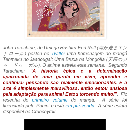
John Tarachine, de Umi ga Hashiru End Roll (海が走るエン
ドロール) postou no
Twitter
uma homenagem ao mangá
Tenmaku no Jaadougal: Uma Bruxa na Mongólia (天幕のジ
ャードゥーガル). O anime estreia esta semana. Segundo
Tarachine:
"A história épica e a determinação
apaixonada de uma garota em viver, aprender e
continuar pensando são realmente emocionantes. E a
arte é simplesmente maravilhosa, então estou ansiosa
pela adaptação para anime! Estou torcendo muito!"
.
Fiz
resenha do
primeiro volume
do mangá. A série foi
licenciada pela Panini e está
em pré-venda
. A série estará
disponível na Crunchyroll.