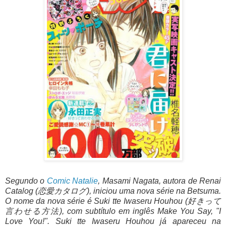
Segundo o
Comic Natalie
, Masami Nagata, autora de Renai
Catalog (恋愛カタログ), iniciou uma nova série na Betsuma.
O nome da nova série é Suki tte Iwaseru Houhou (好きって
言わせる方法), com subtítulo em inglês Make You Say, "I
Love You!". Suki tte Iwaseru Houhou já apareceu na