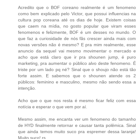
Acredito que o BOF coreano realmente é um fenomeno
como bem explicado pelo Victor, que possui influencias na
cultura pop coreana até os dias de hoje. Existem coisas
que caem na mídia, no gosto popular que viram esses
fenomenos e felizmente, BOF é um desses no mundo. O
que faz a curiosidade de nós fãs crescer ainda mais com
novas versões não é mesmo? E pra mim realmente, esse
anuncio da sequel vai mesmo movimentar o mercado e
acho que está claro que ir pra shounen jump, é puro
marketing, pra aumentar o público alvo deste fenomeno. É
triste por um lado pq né? Sinal que o shoujo não está tão
forte assim. E sabemos que o shounen atende os 2
públicos: feminino e masculino, mesmo não sendo essa a
intenção.
Acho que o que nos resta é mesmo ficar feliz com essa
notícia e esperar o que vem por aí.
Mesmo assim, me encanta ver um fenomeno do tamanho
de HYD finalmente retornar e causar tanta polêmica. Sinal
que ainda temos muito suco pra espremer dessa laranja!
Muito suco! rs....