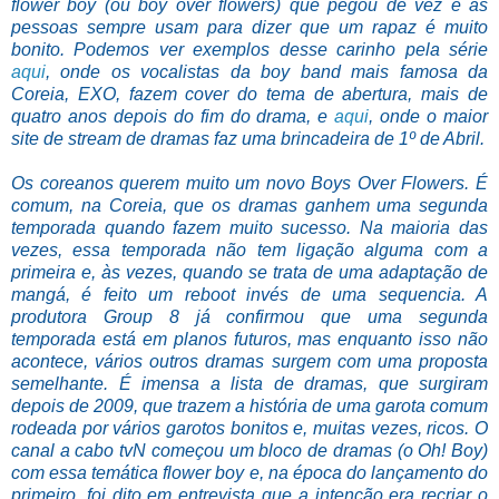
flower boy (ou boy over flowers) que pegou de vez e as
pessoas sempre usam para dizer que um rapaz é muito
bonito. Podemos ver exemplos desse carinho pela série
aqui
, onde os vocalistas da boy band mais famosa da
Coreia, EXO, fazem cover do tema de abertura, mais de
quatro anos depois do fim do drama, e
aqui
, onde o maior
site de stream de dramas faz uma brincadeira de 1º de Abril.
Os coreanos querem muito um novo Boys Over Flowers. É
comum, na Coreia, que os dramas ganhem uma segunda
temporada quando fazem muito sucesso. Na maioria das
vezes, essa temporada não tem ligação alguma com a
primeira e, às vezes, quando se trata de uma adaptação de
mangá, é feito um reboot invés de uma sequencia. A
produtora Group 8 já confirmou que uma segunda
temporada está em planos futuros, mas enquanto isso não
acontece, vários outros dramas surgem com uma proposta
semelhante. É imensa a lista de dramas, que surgiram
depois de 2009, que trazem a história de uma garota comum
rodeada por vários garotos bonitos e, muitas vezes, ricos. O
canal a cabo tvN começou um bloco de dramas (o Oh! Boy)
com essa temática flower boy e, na época do lançamento do
primeiro, foi dito em entrevista que a intenção era recriar o