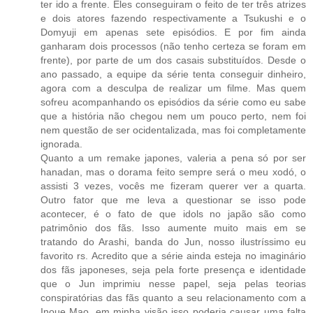
ter ido a frente. Eles conseguiram o feito de ter três atrizes
e dois atores fazendo respectivamente a Tsukushi e o
Domyuji em apenas sete episódios. E por fim ainda
ganharam dois processos (não tenho certeza se foram em
frente), por parte de um dos casais substituídos. Desde o
ano passado, a equipe da série tenta conseguir dinheiro,
agora com a desculpa de realizar um filme. Mas quem
sofreu acompanhando os episódios da série como eu sabe
que a história não chegou nem um pouco perto, nem foi
nem questão de ser ocidentalizada, mas foi completamente
ignorada.
Quanto a um remake japones, valeria a pena só por ser
hanadan, mas o dorama feito sempre será o meu xodó, o
assisti 3 vezes, vocês me fizeram querer ver a quarta.
Outro fator que me leva a questionar se isso pode
acontecer, é o fato de que idols no japão são como
patrimônio dos fãs. Isso aumente muito mais em se
tratando do Arashi, banda do Jun, nosso ilustríssimo eu
favorito rs. Acredito que a série ainda esteja no imaginário
dos fãs japoneses, seja pela forte presença e identidade
que o Jun imprimiu nesse papel, seja pelas teorias
conspiratórias das fãs quanto a seu relacionamento com a
Inoue Mao, em minha visão isso poderia causar uma falta