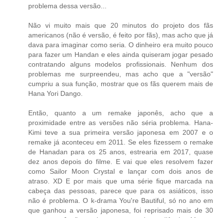
problema dessa versão...
Não vi muito mais que 20 minutos do projeto dos fãs
americanos (não é versão, é feito por fãs), mas acho que já
dava para imaginar como seria. O dinheiro era muito pouco
para fazer um Handan e eles ainda quiseram jogar pesado
contratando alguns modelos profissionais. Nenhum dos
problemas me surpreendeu, mas acho que a "versão"
cumpriu a sua função, mostrar que os fãs querem mais de
Hana Yori Dango.
Então, quanto a um remake japonês, acho que a
proximidade entre as versões não séria problema. Hana-
Kimi teve a sua primeira versão japonesa em 2007 e o
remake já aconteceu em 2011. Se eles fizessem o remake
de Hanadan para os 25 anos, estrearia em 2017, quase
dez anos depois do filme. E vai que eles resolvem fazer
como Sailor Moon Crystal e lançar com dois anos de
atraso. XD E por mais que uma série fique marcada na
cabeça das pessoas, parece que para os asiáticos, isso
não é problema. O k-drama You're Bautiful, só no ano em
que ganhou a versão japonesa, foi reprisado mais de 30