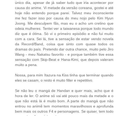
único dia, apesar de já saber tudo que iria acontecer por
causa do anime. Vi metade da versão coreana, gostei e até
hoje não entendo porque parei. Talvez meu inconsciente
me fez fazer isso por causa do meu nojo pelo Kim Hyun
Joong. Me desculpem fãs, mas eu o acho um cretino que
odeia mulheres. Tentei ver a taiwanesa porque todo mundo
diz que é ótima. Só vi o primeiro episódio e não fui muito
com a cara. Sei lá, tive a sensação de estar vendo novela
da Record/Band, coisa que sinto com quase todos os
dramas do país. Pretendo dar outra chance, muito pelo Jiro
Wang - meu Nakatsu favorito - e porque também tive essa
sensação com Skip-Beat e Hana-Kimi, que depois valeram
muito a pena.
Nossa, para mim Itazura na Kiss tinha que terminar quando
eles se casam, o resto é muito filler e repetitivo.
Se não leu o mangá de Handan e quer mais, acho que é
hora de ler. O anime só vai até pouco mais da metade e o
que não está lá é muito bom. A parte do mangá que não
entrou no animê tem momentos maravilhosos e aprofunda
bem mais os outros F4 e personagens. Se quiser, tem todo