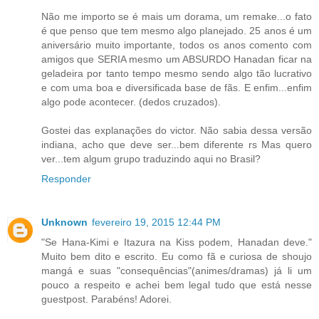
Não me importo se é mais um dorama, um remake...o fato
é que penso que tem mesmo algo planejado. 25 anos é um
aniversário muito importante, todos os anos comento com
amigos que SERIA mesmo um ABSURDO Hanadan ficar na
geladeira por tanto tempo mesmo sendo algo tão lucrativo
e com uma boa e diversificada base de fãs. E enfim...enfim
algo pode acontecer. (dedos cruzados).
Gostei das explanações do victor. Não sabia dessa versão
indiana, acho que deve ser...bem diferente rs Mas quero
ver...tem algum grupo traduzindo aqui no Brasil?
Responder
Unknown
fevereiro 19, 2015 12:44 PM
"Se Hana-Kimi e Itazura na Kiss podem, Hanadan deve."
Muito bem dito e escrito. Eu como fã e curiosa de shoujo
mangá e suas "consequências"(animes/dramas) já li um
pouco a respeito e achei bem legal tudo que está nesse
guestpost. Parabéns! Adorei.