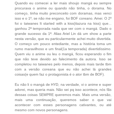
Quando eu comecei a ler mais shoujo mangá eu sempre
procurava o anime ou quando não tinha, o dorama. No
começo, tinha muito preconceito com doramas, mas venci
isso e o 1º, se não me engano, foi BOF coreano. Amei. O 2º
foi o taiwanes It started with a kiss(itazura na kiss) que...
ganhou 2ª temporada nada que ver com o mangá. Dado o
grande sucesso da 1ª. Alias Ariel Lin dá um show a parte
nesta versão, que eu particularmente achei muito divertida.
O começo um pouco entediante, mas a história toma um
rumo maravilhoso e um final(1a temporada) divertidíssimo.
Quem viu o anime ou leu o mangá, ficou esperando o fim
que não teve devido ao falecimento da autora. Isso se
completou no taiwanes pelo menos, depois mais tarde tbm
com a versão coreana que eu não achei lá grandes
coisas(e quem faz o protagonista é o ator tbm de BOF).
Eu não li o mangá de HYD, na verdade, vi o anime e super
adorei, mas queria mais. Não sei pq isso acontece, nós fãs
dessas coisas SEMPRE queremos mais. Mais uma versão,
mais uma continuação, queremos saber o que vai
acontecer com esses personagens cativantes, ou até
mesmo com novos personagens.