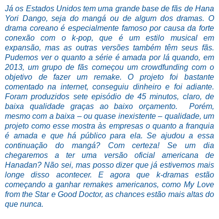
Já os Estados Unidos tem uma grande base de fãs de Hana
Yori Dango, seja do mangá ou de algum dos dramas. O
drama coreano é especialmente famoso por causa da forte
conexão com o k-pop, que é um estilo musical em
expansão, mas as outras versões também têm seus fãs.
Pudemos ver o quanto a série é amada por lá quando, em
2013, um grupo de fãs começou um crowdfunding com o
objetivo de fazer um remake. O projeto foi bastante
comentado na internet, conseguiu dinheiro e foi adiante.
Foram produzidos sete episódio de 45 minutos, claro, de
baixa qualidade graças ao baixo orçamento. Porém,
mesmo com a baixa – ou quase inexistente – qualidade, um
projeto como esse mostra às empresas o quanto a franquia
é amada e que há público para ela. Se ajudou a essa
continuação do mangá? Com certeza! Se um dia
chegaremos a ter uma versão oficial americana de
Hanadan? Não sei, mas posso dizer que já estivemos mais
longe disso acontecer. E agora que k-dramas estão
começando a ganhar remakes americanos, como My Love
from the Star e Good Doctor, as chances estão mais altas do
que nunca.