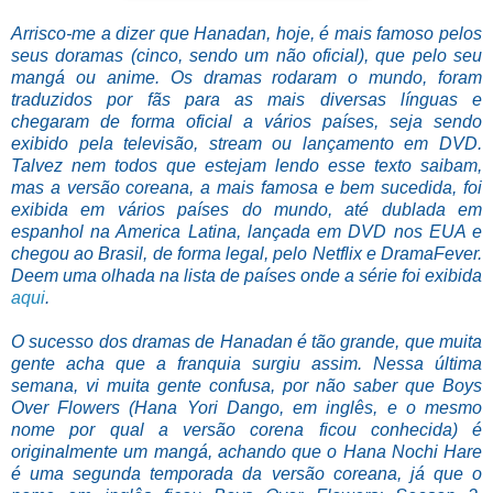
Arrisco-me a dizer que Hanadan, hoje, é mais famoso pelos
seus doramas (cinco, sendo um não oficial), que pelo seu
mangá ou anime. Os dramas rodaram o mundo, foram
traduzidos por fãs para as mais diversas línguas e
chegaram de forma oficial a vários países, seja sendo
exibido pela televisão, stream ou lançamento em DVD.
Talvez nem todos que estejam lendo esse texto saibam,
mas a versão coreana, a mais famosa e bem sucedida, foi
exibida em vários países do mundo, até dublada em
espanhol na America Latina, lançada em DVD nos EUA e
chegou ao Brasil, de forma legal, pelo Netflix e DramaFever.
Deem uma olhada na lista de países onde a série foi exibida
aqui
.
O sucesso dos dramas de Hanadan é tão grande, que muita
gente acha que a franquia surgiu assim. Nessa última
semana, vi muita gente confusa, por não saber que Boys
Over Flowers (Hana Yori Dango, em inglês, e o mesmo
nome por qual a versão corena ficou conhecida) é
originalmente um mangá, achando que o Hana Nochi Hare
é uma segunda temporada da versão coreana, já que o