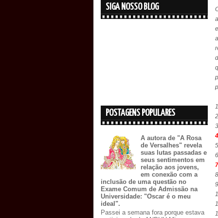
SIGA NOSSO BLOG
a
a
q
p
p
1
POSTAGENS POPULARES
2
3
A autora de "A Rosa
de Versalhes" revela
5
suas lutas passadas e
6
seus sentimentos em
7
relação aos jovens,
em conexão com a
8
inclusão de uma questão no
9
Exame Comum de Admissão na
1
Universidade: "Oscar é o meu
ideal".
1
Passei a semana fora porque estava
1