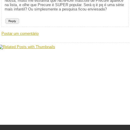
Nossa, muito me estranha que NENHUM mascote de Precure aparece
na lista, e olhe que Precure é SUPER popular. Será q é pq é uma série
mais infantil? Ou simplesmente a pesquisa ficou enviesada?
Reply
Postar um comentário