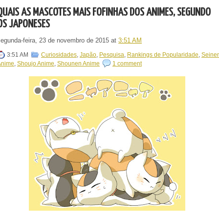
QUAIS AS MASCOTES MAIS FOFINHAS DOS ANIMES, SEGUNDO
OS JAPONESES
segunda-feira, 23 de novembro de 2015
at
3:51 AM
3:51 AM
Curiosidades
,
Japão
,
Pesquisa
,
Rankings de Popularidade
,
Seine
Anime
,
Shoujo Anime
,
Shounen Anime
1 comment