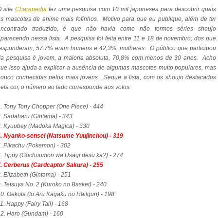
O site
Charapedia
fez uma pesquisa com 10 mil japoneses para descobrir quais
s mascotes de anime mais fofinhos. Motivo para que eu publique, além de ter
encontrado traduzido, é que não havia como não termos séries shoujo
parecendo nessa lista. A pesquisa foi feita entre 11 e 18 de novembro; dos que
responderam, 57.7% eram homens e 42,3%, mulheres. O público que participou
da pesquisa é jovem, a maioria absoluta, 70,8% com menos de 30 anos. Acho
ue isso ajuda a explicar a ausência de algumas mascotes muito populares, mas
ouco conhecidas pelos mais jovens. Segue a lista, com os shoujo destacados
ela cor, o número ao lado corresponde aos votos:
. Tony Tony Chopper (One Piece) - 444
. Sadaharu (Gintama) - 343
. Kyuubey (Madoka Magica) - 330
4. Nyanko-sensei (Natsume Yuujinchou) - 319
. Pikachu (Pokemon) - 302
. Tippy (Gochuumon wa Usagi desu ka?) - 274
. Cerberus (Cardcaptor Sakura) - 255
. Elizabeth (Gintama) - 251
. Tetsuya No. 2 (Kuroko no Basket) - 240
0. Gekota (to Aru Kagaku no Railgun) - 198
1. Happy (Fairy Tail) - 168
2. Haro (Gundam) - 160