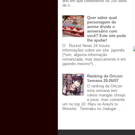
ano em que celebramos os 250 anos
de n...
Quer saber qual
personagem de
anime divide o
aniversário com
você? Este site pode
lhe ajudar!
O Rocket News 24 trouxe
informações sobre um site japonês
(*sim, alguma informação
romanizada, mas basicamente é em
japonês mesmo*)...
Ranking da Oricon:
Semana 20-26/07
O ranking da Oricon
esta semana tem
vários mangás shoujo
e josei, mas comente
um no top 10: Haru no Arashi to
Monster. Tenmaku no Jadugar ...