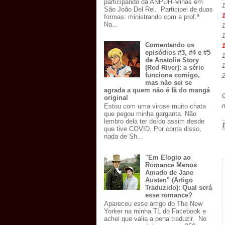
participando da ANPUH-Minas em
1
São João Del Rei. Participei de duas
1
formas: ministrando com a prof.ª
Na...
1
1
Comentando os
1
episódios #3, #4 e #5
1
de Anatolia Story
1
(Red River): a série
funciona comigo,
2
mas não sei se
agrada a quem não é fã do mangá
O
original
Estou com uma virose muito chata
que pegou minha garganta. Não
lembro dela ter doído assim desde
que tive COVID. Por conta disso,
nada de Sh...
"Em Elogio ao
Romance Menos
Amado de Jane
Austen" (Artigo
Traduzido): Qual será
esse romance?
Apareceu esse artigo do The New
Yorker na minha TL do Facebook e
achei que valia a pena traduzir. No