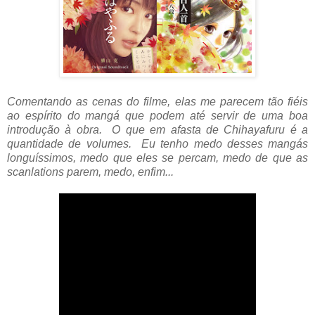
Comentando as cenas do filme, elas me parecem tão fiéis
ao espírito do mangá que podem até servir de uma boa
introdução à obra. O que em afasta de Chihayafuru é a
quantidade de volumes. Eu tenho medo desses mangás
longuíssimos, medo que eles se percam, medo de que as
scanlations parem, medo, enfim...