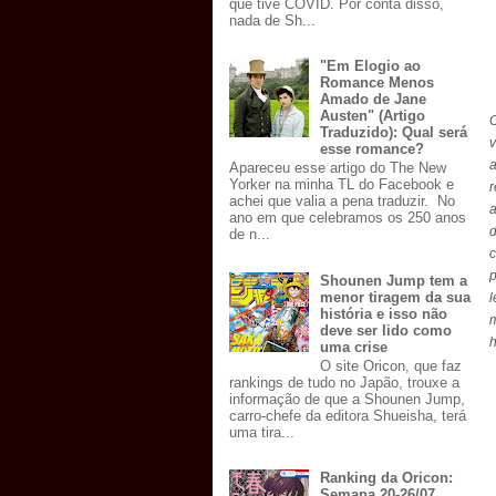
que tive COVID. Por conta disso,
nada de Sh...
"Em Elogio ao
Romance Menos
Amado de Jane
Austen" (Artigo
O
Traduzido): Qual será
esse romance?
a
Apareceu esse artigo do The New
Yorker na minha TL do Facebook e
achei que valia a pena traduzir. No
a
ano em que celebramos os 250 anos
de n...
p
Shounen Jump tem a
menor tiragem da sua
história e isso não
deve ser lido como
uma crise
O site Oricon, que faz
rankings de tudo no Japão, trouxe a
informação de que a Shounen Jump,
carro-chefe da editora Shueisha, terá
uma tira...
Ranking da Oricon:
Semana 20-26/07