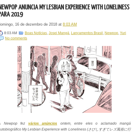
NEWPOP ANUNCIA MY LESBIAN EXPERIENCE WITH LONELINESS
PARA 2019
domingo, 16 de dezembro de 2018
at
8:03 AM
8:03 AM
Boas Notícias
,
Josei Mangá
,
Lançamentos Brasil
,
Newpop
,
Yuri
No comments
A Newpop fez
vários anúncios
ontem, entre eles o aclamado mangá
autobiográfico My Lesbian Experience with Loneliness (さびしすぎてレズ風俗に行