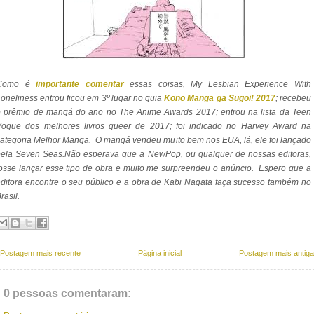
Como é
importante comentar
essas coisas, My Lesbian Experience With
oneliness entrou ficou em 3º lugar no guia
Kono Manga ga Sugoi! 2017
; recebeu
o prêmio de mangá do ano no The Anime Awards 2017; entrou na lista da Teen
Vogue dos melhores livros queer de 2017; foi indicado no Harvey Award na
ategoria Melhor Manga. O mangá vendeu muito bem nos EUA, lá, ele foi lançado
pela Seven Seas.Não esperava que a NewPop, ou qualquer de nossas editoras,
osse lançar esse tipo de obra e muito me surpreendeu o anúncio. Espero que a
ditora encontre o seu público e a obra de
Kabi Nagata faça sucesso também no
rasil.
Postagem mais recente
Página inicial
Postagem mais antiga
0 pessoas comentaram: