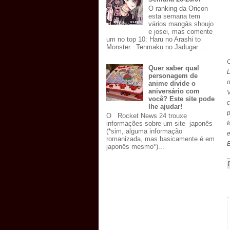
O ranking da Oricon
esta semana tem
vários mangás shoujo
e josei, mas comente
um no top 10: Haru no Arashi to
Monster. Tenmaku no Jadugar ...
Quer saber qual
L
personagem de
anime divide o
aniversário com
você? Este site pode
c
lhe ajudar!
O Rocket News 24 trouxe
informações sobre um site japonês
f
(*sim, alguma informação
e
romanizada, mas basicamente é em
B
japonês mesmo*)...