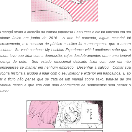
 mangá atraiu a atenção da editora japonesa East Press e ele foi lançado em um
volume único em junho de 2016. A arte foi retocada, algum material foi
crescentado, e o sucesso de público e crítica foi a recompensa que a autora
recebeu. Se você conhece
My Lesbian Experience with Loneliness sabe que a
utora teve que lidar com a depressão, cujos desdobramentos eram uma terrível
doença de pele. Seu estado emocional delicado fazia com que ela não
conseguisse se manter em nenhum emprego. Desenhar a salvou. Contar sua
rópria história a ajudou a lidar com o seu interior e exterior em frangalhos. E ao
ler o título não pense que se trata de um mangá sobre sexo, trata-se de um
material denso e que lida com uma enormidade de sentimentos sem perder o
humor.