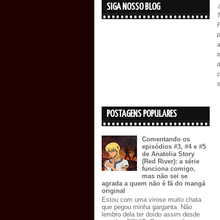
SIGA NOSSO BLOG
T
P
p
i
d
c
s
POSTAGENS POPULARES
Comentando os
episódios #3, #4 e #5
de Anatolia Story
(Red River): a série
funciona comigo,
mas não sei se
agrada a quem não é fã do mangá
original
Estou com uma virose muito chata
que pegou minha garganta. Não
lembro dela ter doído assim desde