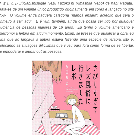
きましたレポ/Sabishisugite Rezu Fuzoku ni Ikimashita Repo) de Kabi Nagata.
rata-se de um volume único produzido originalmente em cores e lançado no site
ixiv. O volume entra naquela categoria "mangá ensaio", acredito que seja o
rimeiro a sair aqui. E é yuri, também, ainda que possa ser lido por qualquer
audiência de pessoas maiores de 16 anos.
Eu tenho o volume americano e
nterrompi a leitura em algum momento. Enfim, se tivesse que qualificar a obra, eu
iria que ao lançá-la a autora estava fazendo uma espécie de terapia, isto é,
olocando as situações dificílimas que viveu para fora como forma de se libertar,
e empoderar e ajudar outras pessoas.