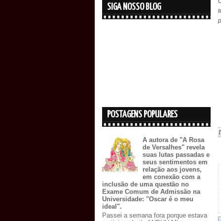
C
SIGA NOSSO BLOG
t
p
POSTAGENS POPULARES
A autora de "A Rosa
de Versalhes" revela
suas lutas passadas e
seus sentimentos em
relação aos jovens,
em conexão com a
inclusão de uma questão no
Exame Comum de Admissão na
Universidade: "Oscar é o meu
ideal".
Passei a semana fora porque estava