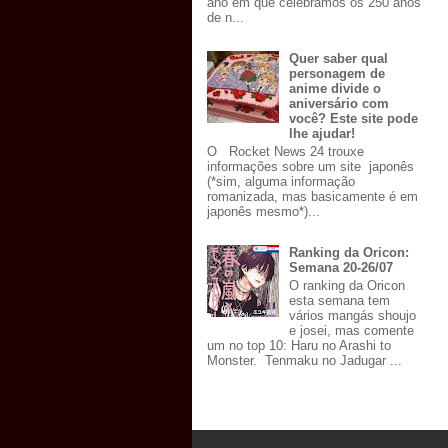
ano em que celebramos os 250 anos
de n...
Quer saber qual
personagem de
anime divide o
aniversário com
você? Este site pode
lhe ajudar!
O Rocket News 24 trouxe
informações sobre um site japonês
(*sim, alguma informação
romanizada, mas basicamente é em
japonês mesmo*)...
Ranking da Oricon:
Semana 20-26/07
O ranking da Oricon
esta semana tem
vários mangás shoujo
e josei, mas comente
um no top 10: Haru no Arashi to
Monster. Tenmaku no Jadugar ...