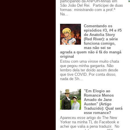
participando da ANPUH-Minas em
São João Del Rei. Participei de duas
formas: ministrando com a prof.ª
Na...
Comentando os
episódios #3, #4 e #5
de Anatolia Story
(Red River): a série
funciona comigo,
mas não sei se
agrada a quem não é fã do mangá
original
Estou com uma virose muito chata
que pegou minha garganta. Não
lembro dela ter doído assim desde
que tive COVID. Por conta disso,
nada de Sh...
"Em Elogio ao
Romance Menos
Amado de Jane
Austen" (Artigo
Traduzido): Qual será
esse romance?
Apareceu esse artigo do The New
Yorker na minha TL do Facebook e
achei que valia a pena traduzir. No