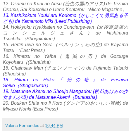
12. Osamu no Kuni no Arisu (治虫の国のアリス) de Tezuka
Osamu, Sai Kouchiku e Ueno Kentarou（Micro Magazine）
13. Kashikokute Youki aru Kodomo (かしこくて勇気ある子
ども) de Yamamoto Miki (Leed Publishing）
14. Hokkyoku Hyakkaten no Concierge-san (北極百貨店の
コンシェルジュさん) de Nishimura
Tsuchika（Shogakukan）
15. Berlin uwa no Sora (ベルリンうわの空) de Kayama
Tetsu （East Press）
16. Kimetsu no Yaiba (鬼滅の刃) de Gotouge
Koyoharu（(Shueisha)
16. Chainsaw Man (チェンソーマン) de Fujimoto Tatsuki
(Shueisha)
18. Hikaru no Hako「光の箱」de Erisawa
Seiko（Shogakukan）
19. Matsunae Akemi no Shoujo Mangadou (松苗あけみの少
女まんが道) de Matsunae Akemi（Bunkasha)
20. Bouken Shite mo Ii Koro (ダンピアのおいしい冒険) de
Miyasu Nonki (East Press)
Valéria Fernandes
at
10:44 PM