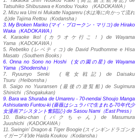
1. Takaoka Shin Noukou Kaiki (高丘親王航海記) de
Tatsuhiko Shibusawa e Kondou Youko （KADOKAWA）
2. Mizu wa Umi ni Mukatte Nagareru (水は海に向かって流れ
る)de Tajima Rettou（Kodansha）
3. My Broken Mariko (マイ・ブロークン・マリコ) de Hirako
Waka（KADOKAWA）
4. Karaoke Iko! (カラオケ行こ！) de Wayama
Yama（KADOKAWA）
5. Rebetiko (レベティコ) de David Prudhomme e Hisa
Masato（Southern Books）
6. Onna no Sono no Hoshi (女の園の星) de Wayama
Yama（Shodensha）
7. Ryuunyo Senki (竜女戦記) de Daisaku
Tsuru（Heibonsha）
8. Saigo no Yuuransen (最後の遊覧船) de Sugimura
Shinichi（Shogakukan)
9. Bara wa Shuraba de Umareru - 70-nendai Shoujo Manga
Ashisutanto Funtou-ki (薔薇はシュラバで生まれる-70年代少
女漫画アシスタント奮闘記-) de Sasou Nami（East Press）
10. Baku-chan (バクちゃん) de Masumura
Juushichi（KADOKAWA）
11. Swingin' Dragon & Tiger Boogie (スインギンドラゴンタ
イガーブギ)de Haida Koukou（Kodansha）