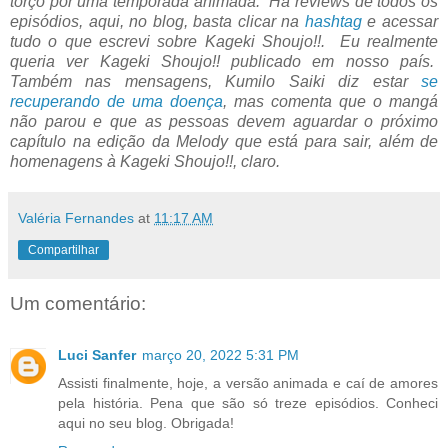
torço por uma temporada animada. Há reviews de todos os
episódios, aqui, no blog, basta clicar na
hashtag
e acessar
tudo o que escrevi sobre Kageki Shoujo!!. Eu realmente
queria ver Kageki Shoujo!! publicado em nosso país.
Também nas mensagens, Kumilo Saiki diz estar
se
recuperando de uma doença
, mas comenta que o mangá
não parou e que as pessoas devem aguardar o próximo
capítulo na edição da Melody que está para sair, além de
homenagens à Kageki Shoujo!!, claro.
Valéria Fernandes
at
11:17 AM
Compartilhar
Um comentário:
Luci Sanfer
março 20, 2022 5:31 PM
Assisti finalmente, hoje, a versão animada e caí de amores
pela história. Pena que são só treze episódios. Conheci
aqui no seu blog. Obrigada!