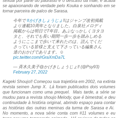
sexual por parte do padrasto e o descaso da mãe, e acaba
se apaixonando de verdade pelo Kouka e sonhando em se
tornar parceira de palco de Sarasa.
今年で
#かげきしょうじょ
!!はジャンプ改初掲載
より連載10周年となりました。白泉社メロディ
掲載からは明日で7年目。あぶなっかしくヨタヨ
タと、それでも長い期間一歩一歩を踏みしめる
ようにここまで歩いて来れたのは、読んでくだ
さっている皆様と支えて下さっている編集さん
達のおかげであります。☺️
pic.twitter.com/rGraXmDa7L
— 斉木久美子@かげきしょうじょ‼︎ (@Psy93)
February 27, 2022
Kageki Shoujo!! Começou sua trajetória em 2002, na extinta
revista seinen Jump X. Lá foram publicados dois volumes
que funcionam como uma prequel. Mais tarde, a série se
mudou para a revista shoujo Melody, que é bimestral, e deu
continuidade à história original, abrindo espaço para contar
as histórias das outras meninas da turma de Sarasa e Ai.
No momento, a nova série conta com #11 volumes e eu