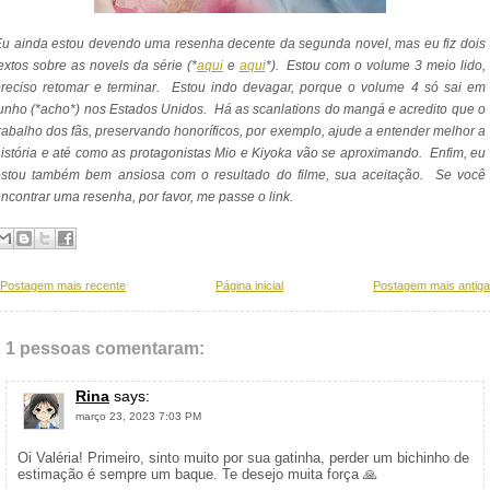
u ainda estou devendo uma resenha decente da segunda novel, mas eu fiz dois
extos sobre as novels da série (*
aqui
e
aqui
*). Estou com o volume 3 meio lido,
reciso retomar e terminar. Estou indo devagar, porque o volume 4 só sai em
unho (*acho*) nos Estados Unidos. Há as scanlations do mangá e acredito que o
rabalho dos fãs, preservando honoríficos, por exemplo, ajude a entender melhor a
istória e até como as protagonistas Mio e
Kiyoka vão se aproximando. Enfim, eu
estou também bem ansiosa com o resultado do filme, sua aceitação. Se você
ncontrar uma resenha, por favor, me passe o link.
Postagem mais recente
Página inicial
Postagem mais antiga
1 pessoas comentaram:
Rina
says:
março 23, 2023 7:03 PM
Oi Valéria! Primeiro, sinto muito por sua gatinha, perder um bichinho de
estimação é sempre um baque. Te desejo muita força 🙏