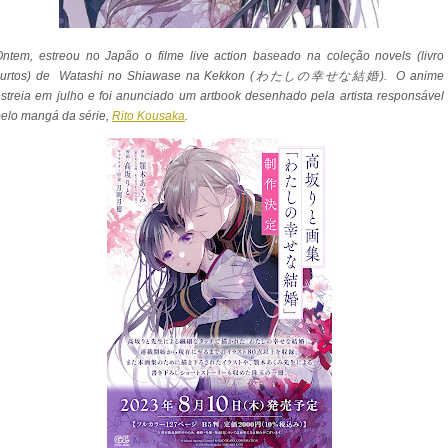
ntem, estreou no Japão o filme live action baseado na coleção novels (livro
curtos) de Watashi no Shiawase na Kekkon (
わたしの幸せな結婚)
. O anime
streia em julho e foi anunciado um artbook desenhado pela artista responsável
elo mangá da série,
Rito Kousaka
.