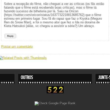
Sobre a recepção do filme, não cheguei a ver as críticas (os fãs estão
falando que o filme está recebendo boas críticas), mas o filme tá
fazendo sucesso de bilheteria por lá. Saiu na Oricon
(https://twitter.com/oricon/status/1637732218813685762) que o filme
estreou em primeiro lugar. Sou fã do rapaz que faz o Kiyoka (Meguro
Ren do Snow Man), e foi o mesmo ator que fez o Ida no dorama de
Kieta Hatsukoi (aliás, vc chegou a assistir a série?) Um abraço.
Reply
Postar um comentário
OUTROS
JUNTE-S