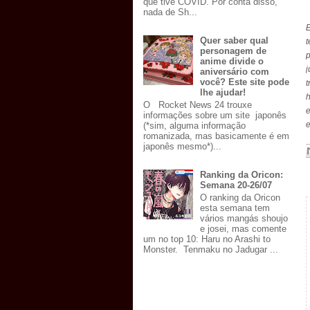
que tive COVID. Por conta disso,
nada de Sh...
E
Quer saber qual
t
personagem de
p
anime divide o
j
aniversário com
você? Este site pode
t
lhe ajudar!
h
O Rocket News 24 trouxe
informações sobre um site japonês
e
(*sim, alguma informação
romanizada, mas basicamente é em
japonês mesmo*)...
Ranking da Oricon:
Semana 20-26/07
O ranking da Oricon
esta semana tem
vários mangás shoujo
e josei, mas comente
um no top 10: Haru no Arashi to
Monster. Tenmaku no Jadugar ...