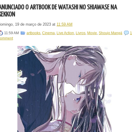
ANUNCIADO O ARTBOOK DE WATASHI NO SHIAWASE NA
KEKKON
domingo, 19 de março de 2023
at
11:59 AM
11:59 AM
artbooks
,
Cinema
,
Live Action
,
Livros
,
Movie
,
Shoujo Mangá
1
comment