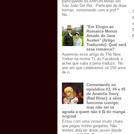
participando da ANPUH-Minas em
São João Del Rei. Participei de duas
formas: ministrando com a prof.ª
Na...
i
u
"Em Elogio ao
b
Romance Menos
p
Amado de Jane
Austen" (Artigo
Traduzido): Qual será
esse romance?
Apareceu esse artigo do The New
Yorker na minha TL do Facebook e
achei que valia a pena traduzir. No
ano em que celebramos os 250 anos
de n...
Comentando os
episódios #3, #4 e #5
de Anatolia Story
(Red River): a série
funciona comigo,
mas não sei se
agrada a quem não é fã do mangá
original
Estou com uma virose muito chata
que pegou minha garganta. Não
lembro dela ter doído assim desde