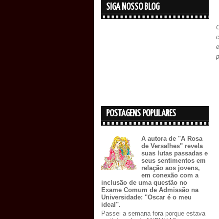
SIGA NOSSO BLOG
O
e
p
POSTAGENS POPULARES
A autora de "A Rosa
de Versalhes" revela
suas lutas passadas e
seus sentimentos em
relação aos jovens,
em conexão com a
inclusão de uma questão no
Exame Comum de Admissão na
Universidade: "Oscar é o meu
ideal".
Passei a semana fora porque estava