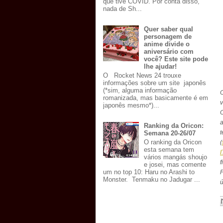
que tive COVID. Por conta disso,
nada de Sh...
Quer saber qual
personagem de
anime divide o
aniversário com
você? Este site pode
lhe ajudar!
O Rocket News 24 trouxe
informações sobre um site japonês
(*sim, alguma informação
O
romanizada, mas basicamente é em
v
japonês mesmo*)...
O
Ranking da Oricon:
t
Semana 20-26/07
O ranking da Oricon
(
esta semana tem
vários mangás shoujo
e josei, mas comente
um no top 10: Haru no Arashi to
P
Monster. Tenmaku no Jadugar ...
ú