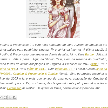
rgulho & Preconceito é o livro mais lembrado de Jane Austen, foi adaptado em
ários países para quadrinho, cinema, TV e séries da internet. A última citação à
rgulho & Preconceito que apareceu diante de mim, foi no filme
Barbie
. Aliás, já
assistiu? Vale a pena! Aqui, no Shoujo Café, além da resenha do quadrinho,
enho textos de outras adaptações de Orgulho & Preconceito: 1940 (
filme
), 1967
série da BBC
), 1980 (
série da BBC
), 1995 (
série da BBC
), Lost in Austen (
série da
ITV/2008
),
Orgulho & Preconceito & Zumbis
(filme). Sim, eu preciso resenhar o
filme de 2005 e já é mais que tempo de uma nova adaptação de Orgulho &
reconceito para a TV, ou cinema, desde que não seja pelo pessoal que fez o
ltimo
Persuasão
da Netflix. De qualquer forma, devem estar esperando 2025.
Postagem mais recente
Página inicial
Postagem mais antiga