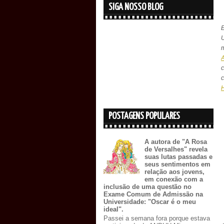
SIGA NOSSO BLOG
U
m
A
POSTAGENS POPULARES
A autora de "A Rosa
de Versalhes" revela
suas lutas passadas e
seus sentimentos em
relação aos jovens,
em conexão com a
inclusão de uma questão no
Exame Comum de Admissão na
Universidade: "Oscar é o meu
ideal".
Passei a semana fora porque estava