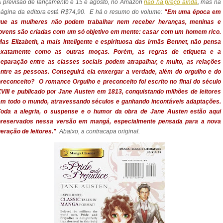
A previsão de lançamento é 15 e agosto, no Amazon
não há preço ainda
, mas na
ágina da editora está R$74,90. E há o resumo do volume:
"Em uma época em
que as mulheres não podem trabalhar nem receber heranças, meninas e
jovens são criadas com um só objetivo em mente: casar com um homem rico.
as Elizabeth, a mais inteligente e espirituosa das irmãs Bennet, não pensa
exatamente como as outras moças. Porém, as regras de etiqueta e a
separação entre as classes sociais podem atrapalhar, e muito, as relações
entre as pessoas. Conseguirá ela enxergar a verdade, além do orgulho e do
preconceito?
O romance Orgulho e preconceito foi escrito no final do século
VIII e publicado por Jane Austen em 1813, conquistando milhões de leitores
em todo o mundo, atravessando séculos e ganhando incontáveis adaptações.
Toda a alegria, o suspense e o humor da obra de Jane Austen estão aqui
preservados nessa versão em mangá, especialmente pensada para a nova
eração de leitores."
Abaixo, a contracapa original.