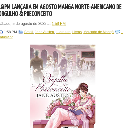
L&PM LANÇARÁ EM AGOSTO MANGÁ NORTE-AMERICANO DE
ORGULHO & PRECONCEITO
sábado, 5 de agosto de 2023
at
1:58 PM
1:58 PM
Brasil
,
Jane Austen
,
Literatura
,
Livros
,
Mercado de Mangá
1
comment