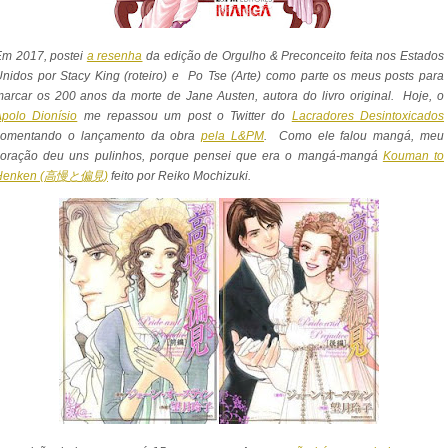
Em 2017, postei
a resenha
da edição de Orgulho & Preconceito feita nos Estados
nidos por Stacy King (roteiro) e Po Tse (Arte) como parte os meus posts para
arcar os 200 anos da morte de Jane Austen, autora do livro original. Hoje, o
polo Dionísio
me repassou um post o Twitter do
Lacradores Desintoxicados
comentando o lançamento da obra
pela
L&PM
. Como ele falou mangá, meu
coração deu uns pulinhos, porque pensei que era o mangá-mangá
Kouman to
Henken (
高慢と偏見)
feito por Reiko Mochizuki.