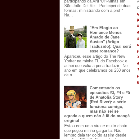
participando da ANPUH-Minas em
São João Del Rei. Participei de duas
p
formas: ministrando com a prof.ª
Na...
M
"Em Elogio ao
Romance Menos
Amado de Jane
Austen" (Artigo
Traduzido): Qual será
esse romance?
Apareceu esse artigo do The New
X
Yorker na minha TL do Facebook e
achei que valia a pena traduzir. No
ano em que celebramos os 250 anos
de n...
g
Comentando os
episódios #3, #4 e #5
de Anatolia Story
(Red River): a série
funciona comigo,
mas não sei se
agrada a quem não é fã do mangá
original
Estou com uma virose muito chata
que pegou minha garganta. Não
lembro dela ter doído assim desde