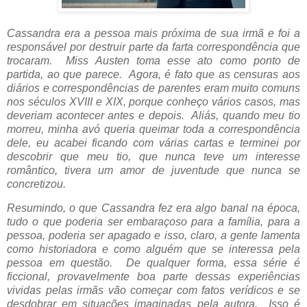
Cassandra era a pessoa mais próxima de sua irmã e foi a
responsável por destruir parte da farta correspondência que
trocaram. Miss Austen toma esse ato como ponto de
partida, ao que parece. Agora, é fato que as censuras aos
diários e correspondências de parentes eram muito comuns
nos séculos XVIII e XIX, porque conheço vários casos, mas
deveriam acontecer antes e depois. Aliás, quando meu tio
morreu, minha avó queria queimar toda a correspondência
dele, eu acabei ficando com várias cartas e terminei por
descobrir que meu tio, que nunca teve um interesse
romântico, tivera um amor de juventude que nunca se
concretizou.
Resumindo, o que Cassandra fez era algo banal na época,
tudo o que poderia ser embaraçoso para a família, para a
pessoa, poderia ser apagado e isso, claro, a gente lamenta
como historiadora e como alguém que se interessa pela
pessoa em questão. De qualquer forma, essa série é
ficcional, provavelmente boa parte dessas experiências
vividas pelas irmãs vão começar com fatos verídicos e se
desdobrar em situações imaginadas pela autora. Isso é