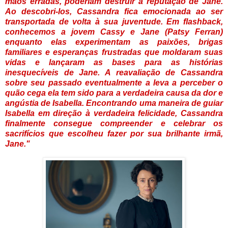
mãos erradas, poderiam destruir a reputação de Jane.
Ao descobri-los, Cassandra fica emocionada ao ser
transportada de volta à sua juventude. Em flashback,
conhecemos a jovem Cassy e Jane (Patsy Ferran)
enquanto elas experimentam
as paixões, brigas
familiares e esperanças frustradas que moldaram suas
vidas e lançaram as bases para as histórias
inesquecíveis de Jane. A reavaliação de Cassandra
sobre seu passado eventualmente a leva a perceber o
quão cega ela tem sido para a verdadeira causa da dor e
angústia de Isabella. Encontrando uma maneira de guiar
Isabella em direção à verdadeira felicidade, Cassandra
finalmente consegue compreender e celebrar os
sacrifícios que escolheu fazer por sua brilhante irmã,
Jane."