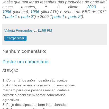
vocês queiram ler as resenhas das produções de onde tirei
esses recortes, é só clicar:
2020
e
1996
(cinema),
1996
(filme/ITV) e séries da BBC de 1972
(*
parte 1
e
parte 2
*) e 2009 (*
parte 1
e
parte 2
*).
Valéria Fernandes
at
11:58 PM
Compartilhar
Nenhum comentário:
Postar um comentário
ATENÇÃO:
1. Comentários anônimos não são aceitos.
2. A curta experiência com os anônimos só deu
margem para que pessoas mal educadas e
covardes decidissem postar comentários
agressivos.
3. Peço desculpas aos bem intencionados.