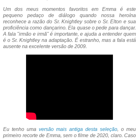
Um dos meus momentos favoritos em Emma é este
pequeno pedaço de diálogo quando nossa heroína
reconhece a razão do Sr. Knightley sobre o Sr. Elton e sua
proficiência como dançarino. Ela quase o pede para dançar.
A fala "irmão e irmã" é importante, e ajuda a entender quem
é o Sr. Knightley na adaptação. É estranho, mas a fala está
ausente na excelente versão de 2009.
Eu tenho uma
versão mais antiga desta seleção
, o meu
primeiro recorte de Emma, sem o filme de 2020, claro. Caso