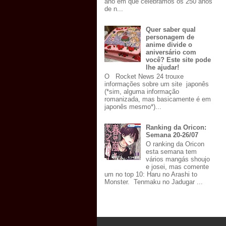
ano em que celebramos os 250 anos
de n...
Quer saber qual
personagem de
anime divide o
aniversário com
você? Este site pode
lhe ajudar!
O Rocket News 24 trouxe
informações sobre um site japonês
(*sim, alguma informação
romanizada, mas basicamente é em
japonês mesmo*)...
Ranking da Oricon:
Semana 20-26/07
O ranking da Oricon
esta semana tem
vários mangás shoujo
e josei, mas comente
um no top 10: Haru no Arashi to
Monster. Tenmaku no Jadugar ...