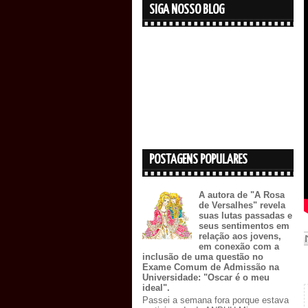
SIGA NOSSO BLOG
POSTAGENS POPULARES
A autora de "A Rosa
de Versalhes" revela
suas lutas passadas e
seus sentimentos em
relação aos jovens,
em conexão com a
inclusão de uma questão no
Exame Comum de Admissão na
Universidade: "Oscar é o meu
ideal".
Passei a semana fora porque estava