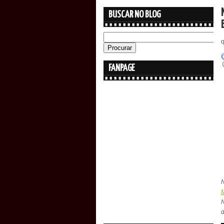
BUSCAR NO BLOG
FANPAGE
N
N
d