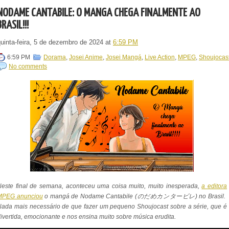
NODAME CANTABILE: O MANGÁ CHEGA FINALMENTE AO
BRASIL!!!
quinta-feira, 5 de dezembro de 2024
at
6:59 PM
6:59 PM
Dorama
,
Josei Anime
,
Josei Mangá
,
Live Action
,
MPEG
,
Shoujocas
No comments
este final de semana, aconteceu uma coisa muito, muito inesperada,
a editora
MPEG anunciou
o mangá de Nodame Cantabile
(のだめカンタービレ)
no Brasil.
ada mais necessário de que fazer um pequeno Shoujocast sobre a série, que é
ivertida, emocionante e nos ensina muito sobre música erudita.