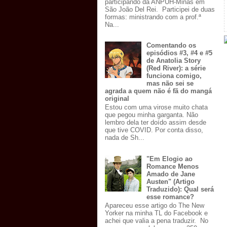
participando da ANPUH-Minas em
São João Del Rei. Participei de duas
formas: ministrando com a prof.ª
Na...
Comentando os
episódios #3, #4 e #5
de Anatolia Story
(Red River): a série
funciona comigo,
mas não sei se
agrada a quem não é fã do mangá
original
Estou com uma virose muito chata
que pegou minha garganta. Não
lembro dela ter doído assim desde
que tive COVID. Por conta disso,
nada de Sh...
"Em Elogio ao
Romance Menos
Amado de Jane
Austen" (Artigo
Traduzido): Qual será
esse romance?
Apareceu esse artigo do The New
Yorker na minha TL do Facebook e
achei que valia a pena traduzir. No