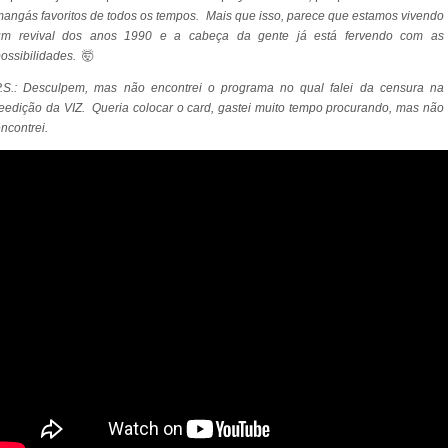
angás favoritos de todos os tempos. Mais que isso, parece que estamos vivendo
um revival dos anos 1990 e a cabeça da gente já está fervendo com as
ossibilidades.
🤯
P.S.: Desculpem, mas não encontrei o programa no qual falei da censura na
eedição da VIZ. Queria colocar o card, gastei muito tempo procurando, mas não
ncontrei.