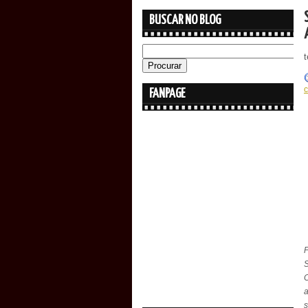
BUSCAR NO BLOG
t
FANPAGE
S
C
s