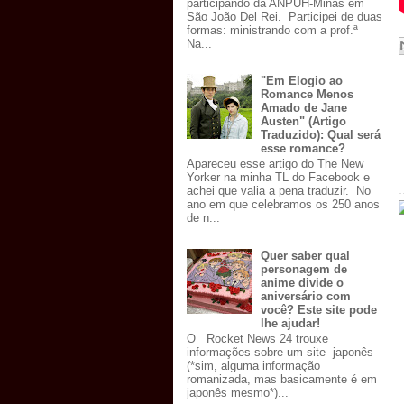
participando da ANPUH-Minas em
São João Del Rei. Participei de duas
formas: ministrando com a prof.ª
Na...
"Em Elogio ao
Romance Menos
Amado de Jane
Austen" (Artigo
Traduzido): Qual será
esse romance?
Apareceu esse artigo do The New
Yorker na minha TL do Facebook e
achei que valia a pena traduzir. No
ano em que celebramos os 250 anos
de n...
Quer saber qual
personagem de
anime divide o
aniversário com
você? Este site pode
lhe ajudar!
O Rocket News 24 trouxe
informações sobre um site japonês
(*sim, alguma informação
romanizada, mas basicamente é em
japonês mesmo*)...