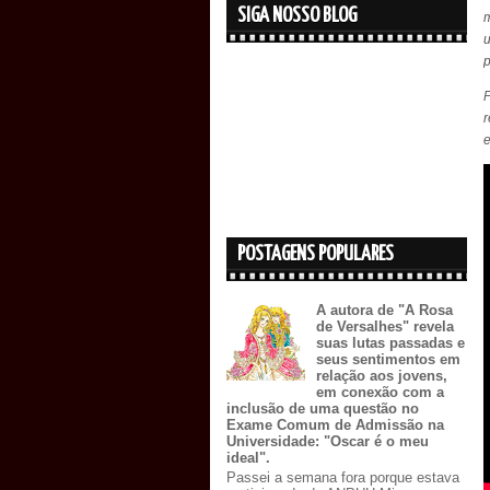
SIGA NOSSO BLOG
m
p
r
e
POSTAGENS POPULARES
A autora de "A Rosa
de Versalhes" revela
suas lutas passadas e
seus sentimentos em
relação aos jovens,
em conexão com a
inclusão de uma questão no
Exame Comum de Admissão na
Universidade: "Oscar é o meu
ideal".
Passei a semana fora porque estava