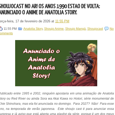
SHOUJOCAST NO AR! OS ANOS 1990 ESTÃO DE VOLTA:
ANUNCIADO O ANIME DE ANATOLIA STORY.
erça-feira, 17 de fevereiro de 2026
at
11:55 PM
11:55 PM
Anatolia Story
,
Shoujo Anime
,
Shoujo Mangá
,
Shoujocast
No
comments
Publicado entre 1995 e 2002, ninguém apostaria em uma animação de Anatolia
tory ou Red River ou ainda Sora wa Akai Kawa no Hotori, série monumental de
hie Shinohara, mas ela foi anunciada no domingo. Para 2027? Não! Para esse
ano, na temporada de verão japonesa. Este shoujo cast é para anunciar essa
urpresa e já aviso que está aberta uma playlist da série, porque é um dos meus