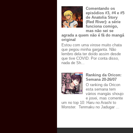
Comentando os
episódios #3, #4 e #5
de Anatolia Story
(Red River): a série
funciona comigo,
mas não sei se
agrada a quem não é fã do mangá
original
Estou com uma virose muito chata
que pegou minha garganta. Não
lembro dela ter doído assim desde
que tive COVID. Por conta disso,
nada de Sh...
Ranking da Oricon:
Semana 20-26/07
O ranking da Oricon
esta semana tem
vários mangás shoujo
e josei, mas comente
um no top 10: Haru no Arashi to
Monster. Tenmaku no Jadugar ...