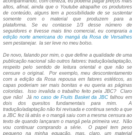
acompanhando, com certeza, eu poderia pagar preços mais
altos, afinal, ainda que o Youtube atrapalhe os produtores
de conteúdo, alguns tem a possibilidade de se sustentar
somente com o material que produzem para a
plataforma. Se eu contasse 1/3 desse número de
seguidores e tivesse mais tino comercial, eu compraria
a
edição norte americana do mangá da Rosa de Versalhes
sem pestanejar. Ia ser leve no meu bolso.
De novo, falando por mim, o que define a qualidade de uma
publicação nacional são outros fatores: tradução/adaptação,
respeito pelo sentido de leitura oriental e que não se
censure o original. Por exemplo, meu descontentamento
com a edição da Rosa repousa em fatores estéticos, as
capas poderiam ser mais bonitas e eu queria as páginas
coloridas. Isso invalida o trabalho feito pela JBC? Claro
que não! Já
no caso de Fruits Basket da JBC
falhou em
dois dos quesitos fundamentais para mim. A
tradução/adaptação não foi revisada e continua sendo a que
a JBC fez lá atrás e o mangá saiu com a mesma censura ao
texto de quando lançaram o mangá pela primeira vez. Não
vou continuar comprando a série.
O papel tem peso
pequeno na minha equação, mas, claro, um material