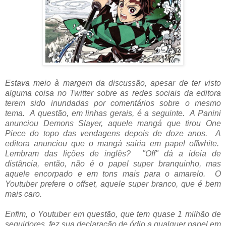
Estava meio à margem da discussão, apesar de ter visto
alguma coisa no Twitter sobre as redes sociais da editora
terem sido inundadas por comentários sobre o mesmo
tema. A questão, em linhas gerais, é a seguinte. A Panini
anunciou Demons Slayer, aquele mangá que tirou One
Piece do topo das vendagens depois de doze anos. A
editora anunciou que o mangá sairia em papel offwhite.
Lembram das lições de inglês? "Off" dá a ideia de
distância, então, não é o papel super branquinho, mas
aquele encorpado e em tons mais para o amarelo. O
Youtuber prefere o offset, aquele super branco, que é bem
mais caro.
Enfim, o Youtuber em questão, que tem quase 1 milhão de
seguidores, fez sua declaração de ódio a qualquer papel em