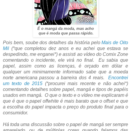
É o mangá da moda, mas acho
que é moda que passa rápido.
Pois bem, soube dos detalhes da história pelo
Mais de Oito
Mil
(*que completou dez anos e eu achei que estava se
despedindo, me enganei*) e assisti ao vídeo do Comix Zone
comentando o incidente, ele virá no final. Eu sabia que
papel, assim como as licenças, é orçado em dólar e
qualquer um minimamente informado sabe que a moeda
norte americana passou a barreira dos 4 reais.
Encontrei
um texto de 2015
(*procurei mais recente e não achei*)
comentando detalhes sobre papel, mangá e tipos de papéis
usados em mangá. O que o texto e o vídeo me explicaram é
que é que o papel offwhite é mais barato que o offset e que
a escolha do papel impacta o preço do produto final para o
consumidor.
Há toda uma discussão sobre o papel de mangá ser sempre
amarelado, ou de múltiplas cores quando falamos das