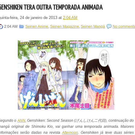
GENSHIKEN TERÁ OUTRA TEMPORADA ANIMADA
uinta-feira, 24 de janeiro de 2013
at
2:04 AM
2:04 AM
Seinen Anime
,
Seinen Magazine
,
Seinen Mangá
No comment
Segundo o
ANN
, Genshiken: Second Season (げんしけん二代目), continuação do
mangá original de Shimoku Kio, vai ganhar uma temporada animada. Maiores
informações serão dadas na revista
Afternoon
. Genshiken já teve duas séries