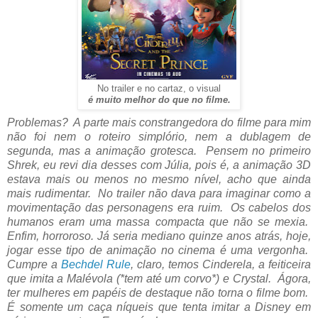
No trailer e no cartaz, o visual
é muito melhor do que no filme.
Problemas? A parte mais constrangedora do filme para mim
não foi nem o roteiro simplório, nem a dublagem de
segunda, mas a animação grotesca. Pensem no primeiro
Shrek, eu revi dia desses com Júlia, pois é, a animação 3D
estava mais ou menos no mesmo nível, acho que ainda
mais rudimentar. No trailer não dava para imaginar como a
movimentação das personagens era ruim. Os cabelos dos
humanos eram uma massa compacta que não se mexia.
Enfim, horroroso. Já seria mediano quinze anos atrás, hoje,
jogar esse tipo de animação no cinema é uma vergonha.
Cumpre a
Bechdel Rule
, claro, temos Cinderela, a feiticeira
que imita a Malévola (*tem até um corvo*) e Crystal. Ágora,
ter mulheres em papéis de destaque não torna o filme bom.
É somente um caça níqueis que tenta imitar a Disney em