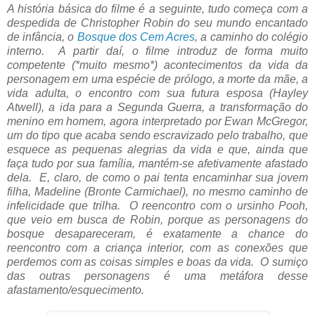
A história básica do filme é a seguinte, tudo começa com a
despedida de Christopher Robin do seu mundo encantado
de infância, o
Bosque dos Cem Acres
, a caminho do colégio
interno. A partir daí, o filme introduz de forma muito
competente (*muito mesmo*) acontecimentos da vida da
personagem em uma espécie de prólogo, a morte da mãe, a
vida adulta, o encontro com sua futura esposa (Hayley
Atwell), a ida para a Segunda Guerra, a transformação do
menino em homem, agora interpretado por Ewan McGregor,
um do tipo que acaba sendo escravizado pelo trabalho, que
esquece as pequenas alegrias da vida e que, ainda que
faça tudo por sua família, mantém-se afetivamente afastado
dela. E, claro, de como o pai tenta encaminhar sua jovem
filha, Madeline (Bronte Carmichael), no mesmo caminho de
infelicidade que trilha. O reencontro com o ursinho Pooh,
que veio em busca de Robin, porque as personagens do
bosque desapareceram, é exatamente a chance do
reencontro com a criança interior, com as conexões que
perdemos com as coisas simples e boas da vida. O sumiço
das outras personagens é uma metáfora desse
afastamento/esquecimento.