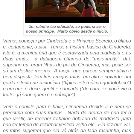
Um ratinho tão educado, só poderia ser o
nosso príncipe. Muito óbvio desde o início.
Vamos começar por Cinderela e o Príncipe Secreto, o último
e, certamente, o pior. Temos a história básica da Cinderela,
isto é, a menina órfã que é escravizada pela madrasta e as
duas irmãs. a dublagem chamou de "meio-irmãs", daí,
suponho eu, eram filhas do pai de Cinderela, mas pode ser
só um deslize mesmo. A moça, que parece sempre ativa e
bem disposta, tem três amigos ratos, um alto e covarde, um
gordo e lento de raciocínio (*típico estereótipo gordofóbico*)
e um que é doce, gentil e educado (*de cara, se você viu o
trailer, já sabe quem é o príncipe*).
Vem o convite para o baile, Cinderela decide ir e nem se
preocupa com suas roupas. Nada do drama de não ter o
que vestir, de receber trabalho dobrado da madrasta para
não ter tempo de reformar vestido velho etc. Ela diz que vai,
os ratos sugerem que ela vá atrás da fada madrinha, mas