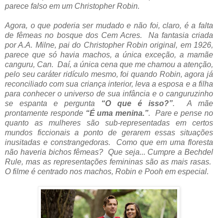
parece falso em um Christopher Robin.
Agora, o que poderia ser mudado e não foi, claro, é a falta
de fêmeas no bosque dos Cem Acres. Na fantasia criada
por A.A. Milne, pai do Christopher Robin original, em 1926,
parece que só havia machos, a única exceção, a mamãe
canguru, Can. Daí, a única cena que me chamou a atenção,
pelo seu caráter ridículo mesmo, foi quando Robin, agora já
reconciliado com sua criança interior, leva a esposa e a filha
para conhecer o universo de sua infância e o canguruzinho
se espanta e pergunta
“O que é isso?”
. A mãe
prontamente responde
“É uma menina.”
. Pare e pense no
quanto as mulheres são sub-representadas em certos
mundos ficcionais a ponto de gerarem essas situações
inusitadas e constrangedoras. Como que em uma floresta
não haveria bichos fêmeas? Que seja... Cumpre a Bechdel
Rule, mas as representações femininas são as mais rasas.
O filme é centrado nos machos, Robin e Pooh em especial.