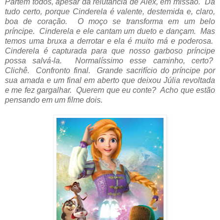
Partem todos, apesar da relutância de Alex, em missão. Dá
tudo certo, porque Cinderela é valente, destemida e, claro,
boa de coração. O moço se transforma em um belo
príncipe. Cinderela e ele cantam um dueto e dançam. Mas
temos uma bruxa a derrotar e ela é muito má e poderosa.
Cinderela é capturada para que nosso garboso príncipe
possa salvá-la. Normalíssimo esse caminho, certo?
Clichê. Confronto final. Grande sacrifício do príncipe por
sua amada e um final em aberto que deixou Júlia revoltada
e me fez gargalhar. Querem que eu conte? Acho que estão
pensando em um filme dois.