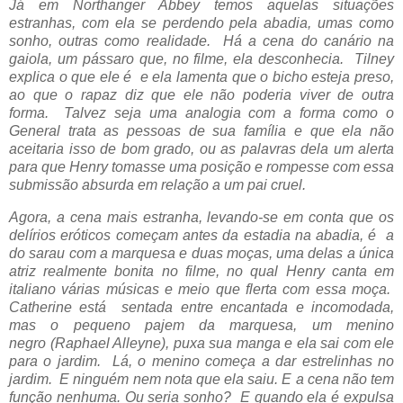
Já em Northanger Abbey temos aquelas situações
estranhas, com ela se perdendo pela abadia, umas como
sonho, outras como realidade. Há a cena do canário na
gaiola, um pássaro que, no filme, ela desconhecia. Tilney
explica o que ele é e ela lamenta que o bicho esteja preso,
ao que o rapaz diz que ele não poderia viver de outra
forma. Talvez seja uma analogia com a forma como o
General trata as pessoas de sua família e que ela não
aceitaria isso de bom grado, ou as palavras dela um alerta
para que Henry tomasse uma posição e rompesse com essa
submissão absurda em relação a um pai cruel.
Agora, a cena mais estranha, levando-se em conta que os
delírios eróticos começam antes da estadia na abadia, é a
do sarau com a marquesa e duas moças, uma delas a única
atriz realmente bonita no filme, no qual Henry canta em
italiano várias músicas e meio que flerta com essa moça.
Catherine está sentada entre encantada e incomodada,
mas o pequeno pajem da marquesa, um menino
negro
(Raphael Alleyne)
, puxa sua manga e ela sai com ele
para o jardim. Lá, o menino começa a dar estrelinhas no
jardim. E ninguém nem nota que ela saiu. E a cena não tem
função nenhuma. Ou seria sonho? E quando ela é expulsa