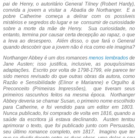
pai de Henry, o autoritário General Tilney (Robert Hardy),
convida a jovem a visitar a Abadia de Northanger. E a
pobre Catherine começa a delirar com os possíveis
mistérios e segredos do lugar e se consumir de curiosidade
sobre a morte da mãe de Henry. Sua curiosidade, no
entanto, termina por causar certa decepção ao rapaz, o que
a leva ao desespero. Além disso, o que fará o General
quando descobrir que a jovem não é rica como ele imagina?
Northanger Abbey é um dos romances
menos lembrados
de
Jane Austen; isso justifica, inclusive, as pouquíssimas
adaptações. Escrito por volta de 1798-1799, ele parece ter
sido menos revisado do que outras obras da autora, como
Razão e Sensibilidade (Elinor e Marianne) e Orgulho &
Preconceito (Primeiras Impressões), que tiveram seus
primeiros rascunhos feitos na mesma época. Northanger
Abbey deveria se chamar Susan, o primeiro nome escolhido
para Catherine, e foi vendido para um editor em 1803.
Nunca publicado, foi comprado de volta em 1816, quando a
saúde da escritora já estava declinando. Austen tentou
aprimorar o texto, que foi publicado junto com Persuasão,
seu último romance completo, em 1817. Imagino que ter
que se dividir doente entre as duas obras, uma delas o seu