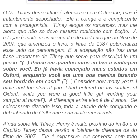
O Mr. Tilney desse filme é atencioso com Catherine, mas é
irritantemente debochado. Ele a corrige e é complacente
com a protagonista. Tilney elogia os romances, mas lhe
alerta que não se deve misturar realidade com ficção. A
relação é muito mais desigual e de tutela do que no filme de
2007, que amenizou o livro; o filme de 1987 potencializa
esse lado da personagem. E a adaptação não traz uma
frase importante de Tilney que serve para desculpá-lo um
pouco:
"(...) Pense em quantos anos eu tive a vantagem
sobre você. Eu já havia começado meus estudos em
Oxford, enquanto você era uma boa menina fazendo
seu bordado em casa!"
(
"(...) Consider how many years I
have had the start of you. I had entered on my studies at
Oxford, while you were a good little girl working your
sampler at home!”).
A diferença entre eles é de 8 anos. Se
colocassem dizendo isso, toda a atitude dele corrigindo e
debochando de Catherine seria muito amenizada.
Ainda sobre Mr. Tilney, Henry é muito próximo do irmão e o
Capitão Tilney dessa versão é totalmente diferente da do
filme de 2007. Ele é expansivo, ele conversa com todo