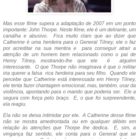
Mas esse filme supera a adaptação de 2007 em um ponto
importante: John Thorpe. Neste filme, ele é um delirante, um
canalha e abusivo. Fica muito claro que ao dizer que
Catherine é uma herdeira para o General Tilney, ele o faz
por acreditar na sua mentira e para conseguir atrair a
atenção de um homem bem relacionado como o pai de
Henry Tilney, mostrando-lhe que ele é alguém
interessante. O que Thorpe não imaginava é que o militar
iria querer a falsa rica herdeira para seu filho. Quando ele
percebe que Catherine está interessada em Henry Tilney,
ele tenta fazer chantagem emocional, mas, também, usar da
violência, apontando para o marido que poderia ser. Ele a
segura com força pelo braço. E, o que foi surpreendente,
ela reagiu.
Ela não se deixa intimidar por ele. A Catherine desse filme
não se mostra amedrontada ou em qualquer débito em
relação às atenções que Thorpe lhe dedica. E, sim, a
vingança faz sentido, ele conta para o General que se