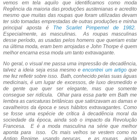
vemos em tela aquilo que identificamos como moda
Regência da maioria das produções austenianas e acredito
mesmo que muitas das roupas que foram utilizadas devam
ter sido tomadas emprestadas de outras produções e minha
principal aposta é
The Scarlet Pimpernel de 1982
.
Especialmente, as masculinas. As roupas masculinas
desse período, as usadas pelos homens que queriam estar
na última moda, eram bem arrojadas e John Thorpe é quem
melhor encarna essa moda um tanto extravagante.
No geral, o visual me passa uma impressão de decadência,
talvez a ideia seja essa mesmo e
encontrei um artigo
que
me fez refletir sobre isso. Bath, conhecido pelas suas águas
medicinais, é um lugar de excessos, de luxo desmedido e
de gente que quer ser elegante, mas que somente
consegue ser ridícula. Olhar para essa parte em Bath me
lembra as caricaturas britânicas que satirizavam as damas e
cavalheiros da época e seus hábitos extravagantes. Como
se fosse uma espécie de crítica à decadência moral da
sociedade da época, ainda sob o impacto da Revolução
Francesa. E é a moda masculina na série que melhor
aponta para isso. Os mais velhos se vestem como no
Antigo Regime, usando perucas, e as roupas ainda