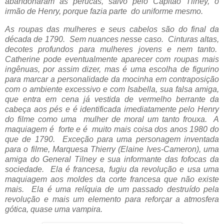
abandonaram as perucas, salvo pelo Capitão Tilney, o
irmão de Henry, porque fazia parte do uniforme mesmo.
As roupas das mulheres e seus cabelos são do final da
década de 1790. Sem nuances nesse caso. Cinturas altas,
decotes profundos para mulheres jovens e nem tanto.
Catherine pode eventualmente aparecer com roupas mais
ingênuas, por assim dizer, mas é uma escolha de figurino
para marcar a personalidade da mocinha em contraposição
com o ambiente excessivo e com Isabella, sua falsa amiga,
que entra em cena já vestida de vermelho berrante da
cabeça aos pés e é identificada imediatamente pelo Henry
do filme como uma mulher de moral um tanto frouxa. A
maquiagem é forte e é muito mais coisa dos anos 1980 do
que de 1790. Exceção para uma personagem inventada
para o filme,
Marquesa Thierry (Elaine Ives-Cameron), uma
amiga do General Tilney e sua informante das fofocas da
sociedade. Ela é francesa, fugiu da revolução e usa uma
maquiagem aos moldes da corte francesa que não existe
mais. Ela é uma relíquia de um passado destruído pela
revolução e mais um elemento para reforçar a atmosfera
gótica, quase uma vampira.