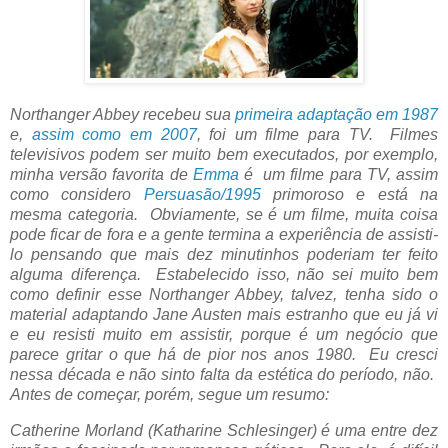
Northanger Abbey recebeu sua
primeira adaptação em 1987
e,
assim como em 2007
, foi um filme para TV. Filmes
televisivos podem ser muito bem executados, por exemplo,
minha versão favorita de
Emma
é um filme para TV, assim
como considero
Persuasão/1995
primoroso e está na
mesma categoria. Obviamente, se é um filme, muita coisa
pode ficar de fora e a gente termina a experiência de assisti-
lo pensando que mais dez minutinhos poderiam ter feito
alguma diferença. Estabelecido isso, não sei muito bem
como definir esse Northanger Abbey, talvez, tenha sido o
material adaptando Jane Austen mais estranho que eu já vi
e eu resisti muito em assistir, porque é um negócio que
parece gritar o que há de pior nos anos 1980. Eu cresci
nessa década e não sinto falta da estética do período, não.
Antes de começar, porém, segue um resumo:
Catherine Morland (Katharine Schlesinger) é uma entre dez