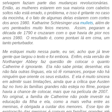
selvagem faziam parte das mudanças revolucionárias.
Então, as mulheres estarem em sua maioria com cabelos
soltos não está errado, o problema, e isso é gritante no caso
da mocinha, é o fato de algumas delas estarem com cortes
dos anos 1980.
Katharine Schlesinger usa
mullets
, além de
uns penteados muito feios mesmo. Assim, pegaram a
década de 1790 e cruzaram com o que havia de pior nos
anos 1980. O resultado é, como pontuei lá em cima, um
tanto perturbador.
Me estiquei muito nessa parte, eu sei, acho que já teve
gente que largou o texto e foi embora. Enfim, esta versão de
Northanger Abbey faz questão de colocar o quanto
Catherine é ignorante. Ela não sabe pintar, desenhar, ela
não fala outras línguas, ela só lê romances, porque não há
ninguém que oriente os seus estudos. E ela é muito sincera
em admitir suas limitações, ainda que a crítica que Austen
faz no livro às famílias grandes não esteja no filme, porque
havia a chance de colocar, mais que na película de 2007.
No original, a família de Catherine não pode investir na
educação da filha e ela, como a mais velha entre as
meninas, é obrigada a cuidar dos menores. Esse tipo de
exploração das meninas é comum em famílias grandes até