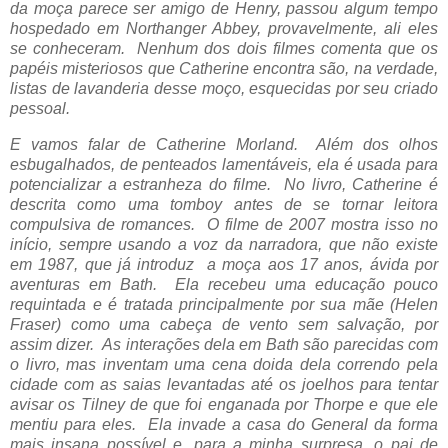
da moça parece ser amigo de Henry, passou algum tempo
hospedado em Northanger Abbey, provavelmente, ali eles
se conheceram. Nenhum dos dois filmes comenta que os
papéis misteriosos que Catherine encontra são, na verdade,
listas de lavanderia desse moço, esquecidas por seu criado
pessoal.
E vamos falar de Catherine Morland. Além dos olhos
esbugalhados, de penteados lamentáveis, ela é usada para
potencializar a estranheza do filme. No livro, Catherine é
descrita como uma tomboy antes de se tornar leitora
compulsiva de romances. O filme de 2007 mostra isso no
início, sempre usando a voz da narradora, que não existe
em 1987, que já introduz a moça aos 17 anos, ávida por
aventuras em Bath. Ela recebeu uma educação pouco
requintada e é tratada principalmente por sua mãe (
Helen
Fraser)
como uma cabeça de vento sem salvação, por
assim dizer. As interações dela em Bath são parecidas com
o livro, mas inventam uma cena doida dela correndo pela
cidade com as saias levantadas até os joelhos para tentar
avisar os Tilney de que foi enganada por Thorpe e que ele
mentiu para eles. Ela invade a casa do General da forma
mais insana possível e, para a minha surpresa, o pai de