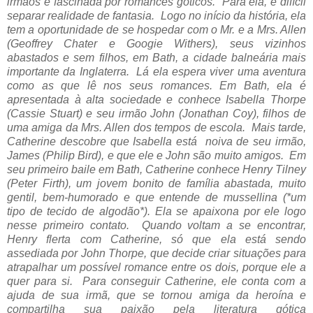
irmãos e fascinada por romances góticos. Para ela, é difícil
separar realidade de fantasia. Logo no início da história, ela
tem a oportunidade de se hospedar com o Mr. e a Mrs. Allen
(Geoffrey Chater e Googie Withers), seus vizinhos
abastados e sem filhos, em Bath, a cidade balneária mais
importante da Inglaterra. Lá ela espera viver uma aventura
como as que lê nos seus romances. Em Bath, ela é
apresentada à alta sociedade e conhece Isabella Thorpe
(Cassie Stuart) e seu irmão John (Jonathan Coy), filhos de
uma amiga da Mrs. Allen dos tempos de escola. Mais tarde,
Catherine descobre que Isabella está noiva de seu irmão,
James (Philip Bird), e que ele e John são muito amigos. Em
seu primeiro baile em Bath, Catherine conhece Henry Tilney
(Peter Firth), um jovem bonito de família abastada, muito
gentil, bem-humorado e que entende de mussellina (*um
tipo de tecido de algodão*). Ela se apaixona por ele logo
nesse primeiro contato. Quando voltam a se encontrar,
Henry flerta com Catherine, só que ela está sendo
assediada por John Thorpe, que decide criar situações para
atrapalhar um possível romance entre os dois, porque ele a
quer para si. Para conseguir Catherine, ele conta com a
ajuda de sua irmã, que se tornou amiga da heroína e
compartilha sua paixão pela literatura gótica