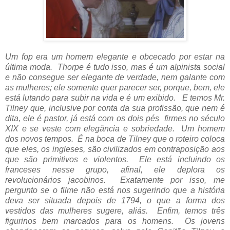
Um fop era um homem
elegante e obcecado por estar na
última moda. Thorpe é tudo isso, mas é um alpinista social
e não consegue ser elegante de verdade, nem galante com
as mulheres; ele somente quer parecer ser, porque, bem, ele
está lutando para subir na vida e é um exibido. E temos Mr.
Tilney que, inclusive por conta da sua profissão, que nem é
dita, ele é pastor, já está com os dois pés firmes no século
XIX e se veste com elegância e sobriedade. Um homem
dos novos tempos. É na boca de Tilney que o roteiro coloca
que eles, os ingleses, são civilizados em contraposição aos
que são primitivos e violentos. Ele está incluindo os
franceses nesse grupo, afinal, ele deplora os
revolucionários jacobinos. Exatamente por isso, me
pergunto se o filme não está nos sugerindo que a história
deva ser situada depois de 1794, o que a forma dos
vestidos das mulheres sugere, aliás. Enfim, temos três
figurinos bem marcados para os homens. Os jovens