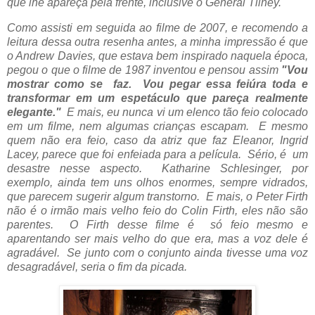
que lhe apareça pela frente, inclusive o General Tilney.
Como assisti em seguida ao filme de 2007, e recomendo a
leitura dessa outra resenha antes, a minha impressão é que
o Andrew Davies, que estava bem inspirado naquela época,
pegou o que o filme de 1987 inventou e pensou assim
"Vou
mostrar como se faz. Vou pegar essa feiúra toda e
transformar em um espetáculo que pareça realmente
elegante."
E mais, eu nunca vi um elenco tão feio colocado
em um filme, nem algumas crianças escapam. E mesmo
quem não era feio, caso da atriz que faz Eleanor,
Ingrid
Lacey, parece que foi enfeiada para a película. Sério, é um
desastre nesse aspecto.
Katharine Schlesinger, por
exemplo, ainda tem uns olhos enormes, sempre vidrados,
que parecem sugerir algum transtorno. E mais, o Peter Firth
não é o irmão mais velho feio do Colin Firth, eles não são
parentes. O Firth desse filme é só feio mesmo e
aparentando ser mais velho do que era, mas a voz dele é
agradável. Se junto com o conjunto ainda tivesse uma voz
desagradável, seria o fim da picada.