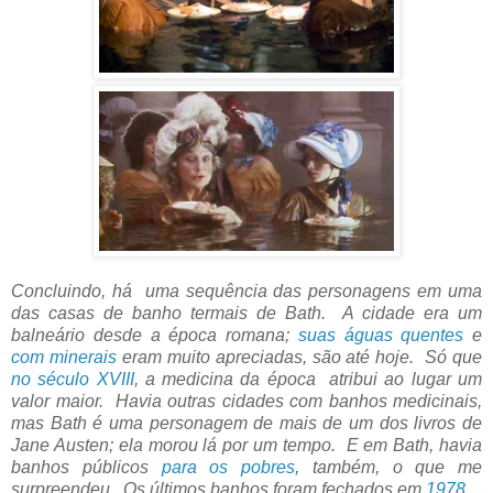
Concluindo, há uma sequência das personagens em uma
das casas de banho termais de Bath. A cidade era um
balneário desde a época romana;
suas águas quentes
e
com minerais
eram muito apreciadas, são até hoje. Só que
no século XVIII
, a medicina da época atribui ao lugar um
valor maior. Havia outras cidades com banhos medicinais,
mas Bath é uma personagem de mais de um dos livros de
Jane Austen; ela morou lá por um tempo. E em Bath, havia
banhos públicos
para os pobres
, também, o que me
surpreendeu. Os últimos banhos foram fechados em
1978
.