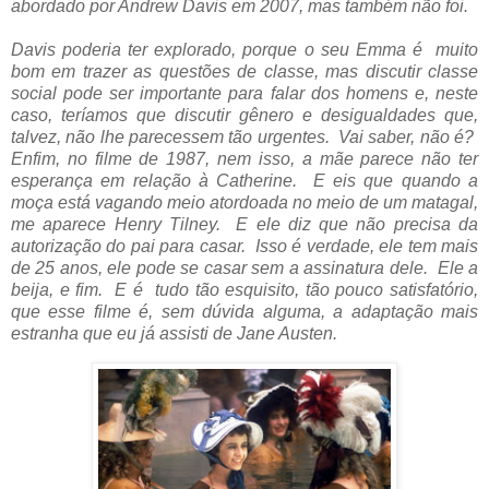
abordado por Andrew Davis em 2007, mas também não foi.
Davis poderia ter explorado, porque o seu Emma é muito
bom em trazer as questões de classe, mas discutir classe
social pode ser importante para falar dos homens e, neste
caso, teríamos que discutir gênero e desigualdades que,
talvez, não lhe parecessem tão urgentes. Vai saber, não é?
Enfim, no filme de 1987, nem isso, a mãe parece não ter
esperança em relação à Catherine. E eis que quando a
moça está vagando meio atordoada no meio de um matagal,
me aparece Henry Tilney. E ele diz que não precisa da
autorização do pai para casar. Isso é verdade, ele tem mais
de 25 anos, ele pode se casar sem a assinatura dele. Ele a
beija, e fim. E é tudo tão esquisito, tão pouco satisfatório,
que esse filme é, sem dúvida alguma, a adaptação mais
estranha que eu já assisti de Jane Austen.