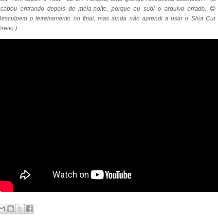
acabou entrando depois de meia-noite, porque eu subi o arquivo errado.
😔
esculpem o letreiramento no final, mas ainda não aprendi a usar o Shot Cut
ireito.)