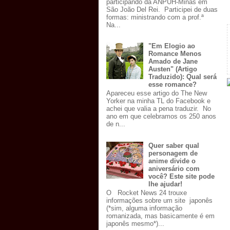
participando da ANPUH-Minas em
São João Del Rei. Participei de duas
formas: ministrando com a prof.ª
Na...
"Em Elogio ao
Romance Menos
Amado de Jane
Austen" (Artigo
Traduzido): Qual será
esse romance?
Apareceu esse artigo do The New
Yorker na minha TL do Facebook e
achei que valia a pena traduzir. No
ano em que celebramos os 250 anos
de n...
Quer saber qual
personagem de
anime divide o
aniversário com
você? Este site pode
lhe ajudar!
O Rocket News 24 trouxe
informações sobre um site japonês
(*sim, alguma informação
romanizada, mas basicamente é em
japonês mesmo*)...