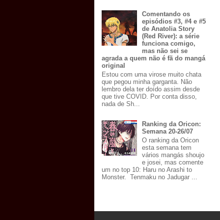
Comentando os
episódios #3, #4 e #5
de Anatolia Story
(Red River): a série
funciona comigo,
mas não sei se
agrada a quem não é fã do mangá
original
Estou com uma virose muito chata
que pegou minha garganta. Não
lembro dela ter doído assim desde
que tive COVID. Por conta disso,
nada de Sh...
Ranking da Oricon:
Semana 20-26/07
O ranking da Oricon
esta semana tem
vários mangás shoujo
e josei, mas comente
um no top 10: Haru no Arashi to
Monster. Tenmaku no Jadugar ...