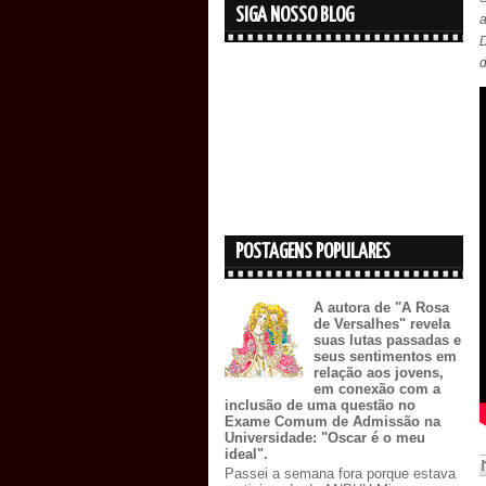
SIGA NOSSO BLOG
D
d
POSTAGENS POPULARES
A autora de "A Rosa
de Versalhes" revela
suas lutas passadas e
seus sentimentos em
relação aos jovens,
em conexão com a
inclusão de uma questão no
Exame Comum de Admissão na
Universidade: "Oscar é o meu
ideal".
Passei a semana fora porque estava