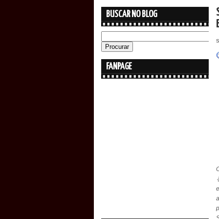
BUSCAR NO BLOG
FANPAGE
e
a
p
S