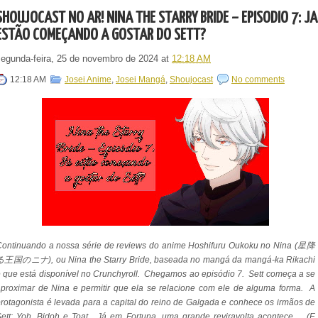
SHOUJOCAST NO AR! NINA THE STARRY BRIDE – EPISÓDIO 7: JÁ
ESTÃO COMEÇANDO A GOSTAR DO SETT?
segunda-feira, 25 de novembro de 2024
at
12:18 AM
12:18 AM
Josei Anime
,
Josei Mangá
,
Shoujocast
No comments
Continuando a nossa série de reviews do anime Hoshifuru Oukoku no Nina (星降
る王国のニナ), ou Nina the Starry Bride, baseada no mangá da mangá-ka Rikachi
 que está disponível no Crunchyroll. Chegamos ao episódio 7. Sett começa a se
proximar de Nina e permitir que ela se relacione com ele de alguma forma. A
rotagonista é levada para a capital do reino de Galgada e conhece os irmãos de
ett: Yoh, Bidoh e Toat. Já em Fortuna, uma grande reviravolta acontece... (E