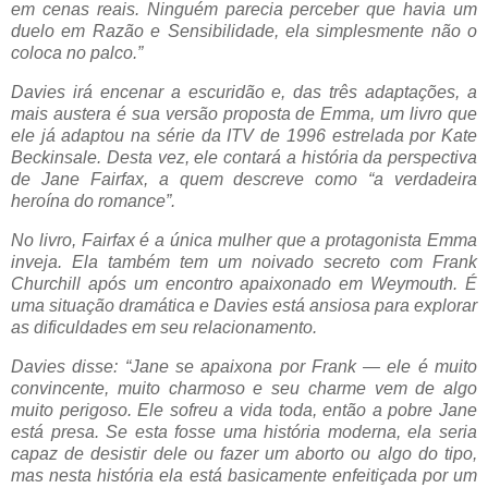
em cenas reais. Ninguém parecia perceber que havia um
duelo em Razão e Sensibilidade, ela simplesmente não o
coloca no palco.”
Davies irá encenar a escuridão e, das três adaptações, a
mais austera é sua versão proposta de Emma, ​​um livro que
ele já adaptou na série da ITV de 1996 estrelada por Kate
Beckinsale. Desta vez, ele contará a história da perspectiva
de Jane Fairfax, a quem descreve como “a verdadeira
heroína do romance”.
No livro, Fairfax é a única mulher que a protagonista Emma
inveja. Ela também tem um noivado secreto com Frank
Churchill após um encontro apaixonado em Weymouth. É
uma situação dramática e Davies está ansiosa para explorar
as dificuldades em seu relacionamento.
Davies disse: “Jane se apaixona por Frank — ele é muito
convincente, muito charmoso e seu charme vem de algo
muito perigoso. Ele sofreu a vida toda, então a pobre Jane
está presa. Se esta fosse uma história moderna, ela seria
capaz de desistir dele ou fazer um aborto ou algo do tipo,
mas nesta história ela está basicamente enfeitiçada por um